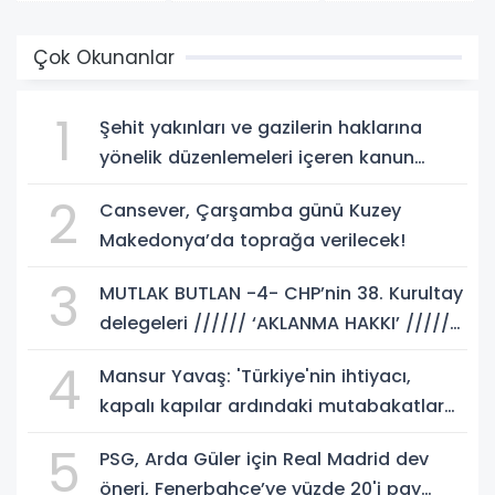
Çok Okunanlar
1
Şehit yakınları ve gazilerin haklarına
yönelik düzenlemeleri içeren kanun
teklifi, yasalaştı!
2
Cansever, Çarşamba günü Kuzey
Makedonya’da toprağa verilecek!
3
MUTLAK BUTLAN -4- CHP’nin 38. Kurultay
delegeleri ////// ‘AKLANMA HAKKI’ //////
istemeli! Rasim AKKAYA yazdı...
4
Mansur Yavaş: 'Türkiye'nin ihtiyacı,
kapalı kapılar ardındaki mutabakatlar
değil'
5
PSG, Arda Güler için Real Madrid dev
öneri, Fenerbahçe’ye yüzde 20'i pay