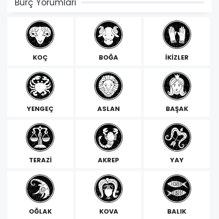
Burç Yorumları
KOÇ
BOĞA
İKİZLER
YENGEÇ
ASLAN
BAŞAK
TERAZİ
AKREP
YAY
OĞLAK
KOVA
BALIK