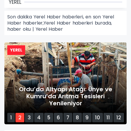
YEREL
Son dakika Yerel Haber haberleri, en son Yerel
Haber haberler,Yerel Haber haberleri burada,
haber oku | Yerel Haber
YEREL
Ordu’da Altyapı Atağı: Ünye ve
Kumru’da Arıtma Tesisleri
Yenileniyor
1
2
3
4
5
6
7
8
9
10
11
12
13
14
15