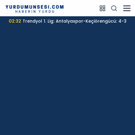
01:55
Öğrenci affı yürürlüğe girdi!