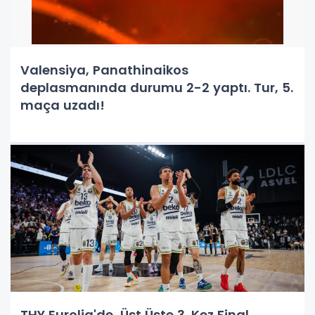
Valensiya, Panathinaikos
deplasmanında durumu 2-2 yaptı. Tur, 5.
maça uzadı!
THY Eurolig'de, Üst Üste 3. Kez Final