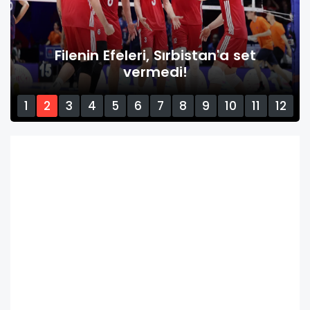
Filenin Efeleri, Sırbistan'a set
vermedi!
1
2
3
4
5
6
7
8
9
10
11
12
13
14
15