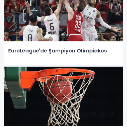
EuroLeague'de Şampiyon Olimpiakos