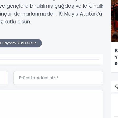
ve gençlere bırakılmış çağdaş ve laik, halk
ilinçtir damarlarımızda… 19 Mayıs Atatürk’ü
 kutlu olsun.
r Bayramı Kutlu Olsun
B
Y
R
E-Posta Adresiniz *
Ç