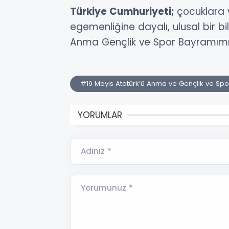
Türkiye Cumhuriyeti;
çocuklara 
egemenliğine dayalı, ulusal bir b
Anma Gençlik ve Spor Bayramımız
#19 Mayıs Atatürk’ü Anma ve Gençlik ve Spo
YORUMLAR
Adınız *
Yorumunuz *