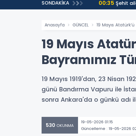
00:35
SONDAKİKA
ti
Şehit ai
Anasayfa
GÜNCEL
19 Mayıs Atatürk’
19 Mayıs Atatü
Bayramımız Tü
19 Mayıs 1919'dan, 23 Nisan 192
günü Bandırma Vapuru ile İstan
sonra Ankara'da o günkü adı ile
19-05-2026 01:15
530
OKUNMA
Güncelleme : 19-05-2026 0