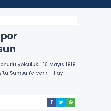
00:24
Moham
Spor
sun
 onurlu yolculuk… 16 Mayıs 1919
a Samsun'a varır... 11 ay