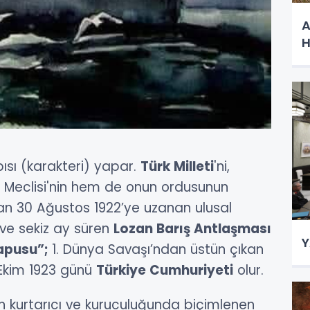
A
H
ısı (karakteri) yapar.
Türk Milleti
'ni,
t Meclisi'nin hem de onun ordusunun
dan 30 Ağustos 1922’ye uzanan ulusal
 ve sekiz ay süren
Lozan Barış Antlaşması
Y
Tapusu”;
1. Dünya Savaşı’ndan üstün çıkan
Ekim 1923 günü
Türkiye Cumhuriyeti
olur.
ün kurtarıcı ve kuruculuğunda biçimlenen