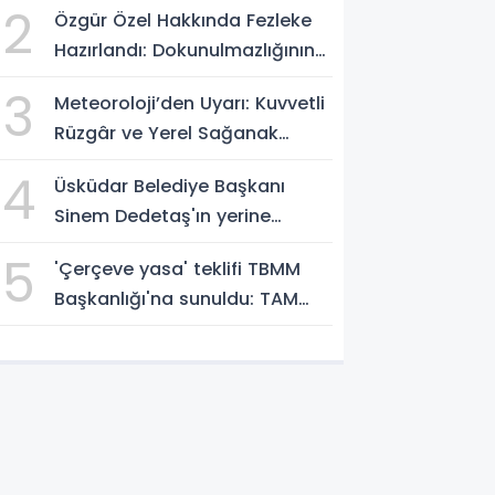
2
Özgür Özel Hakkında Fezleke
Hazırlandı: Dokunulmazlığının
Kaldırılması İstemi!
3
Meteoroloji’den Uyarı: Kuvvetli
Rüzgâr ve Yerel Sağanak
Bekleniyor
4
Üsküdar Belediye Başkanı
Sinem Dedetaş'ın yerine
başkanvekili seçiliyor
5
'Çerçeve yasa' teklifi TBMM
Başkanlığı'na sunuldu: TAM
METNİNİ SUNUYORUZ