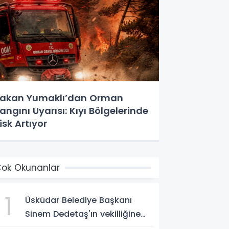
akan Yumaklı’dan Orman
angını Uyarısı: Kıyı Bölgelerinde
isk Artıyor
ok Okunanlar
1
Üsküdar Belediye Başkanı
Sinem Dedetaş'ın vekilliğine
Sibel Tan Çetinkaya seçildi!