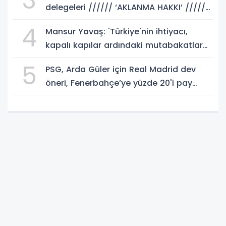
3
delegeleri ////// ‘AKLANMA HAKKI’ //////
istemeli! Rasim AKKAYA yazdı...
4
Mansur Yavaş: 'Türkiye'nin ihtiyacı,
kapalı kapılar ardındaki mutabakatlar
değil'
5
PSG, Arda Güler için Real Madrid dev
öneri, Fenerbahçe’ye yüzde 20'i pay
gelebilir!