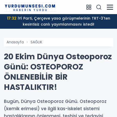
17:32
İYİ Parti, Çerçeve yasa görüşmelerinin TRT-3'ten
kesintisiz canlı yayımlanmasını istedi!
Anasayfa
SAĞLIK
20 Ekim Dünya Osteoporoz
Günü: OSTEOPOROZ
ÖNLENEBİLİR BİR
HASTALIKTIR!
Bugün, Dünya Osteoporoz Günü. Osteoporoz
(kemik erimesi) ve ilgili kas-iskelet sistemi
hastalıklarının önlenmesi, teşhisi ve tedavisi