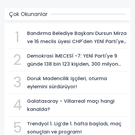
Çok Okunanlar
1
Bandırma Belediye Başkanı Dursun Mirza
ve 16 meclis üyesi CHP'den YENİ Parti'ye
geçti!
2
Demokrasi İMECESİ -7: YENİ Parti'ye 9
günde 138 bin 123 kişiden, 300 milyon
549 bin 594 TL. bağış
3
Doruk Madencilik işçileri, oturma
eylemini sürdürüyor!
4
Galatasaray - Villarreal maçı hangi
kanalda?
5
Trendyol 1. Lig’de 1. hafta başladı, maç
sonuçları ve program!