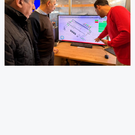
Soma’da hava sıcaklıklarının düşmesiyle
birlikte yaşanan ısınma sorununa ilişkin Soma
Belediye Başkanı Sercan Okur ve Manisa
Büyükşehir Belediyesi’nden açıklama geldi.
Bölgesel Isıtma Sistemleri (BİS) Isı Merkezi’nde
incelemelerde bulunan Başkan Okur, yaşanan