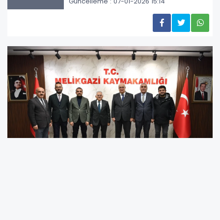
Güncelleme : 07-01-2026 15:14
Melikgazi Kaymakamı Sedat Sırrı Arısoy’a