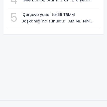
Fenerbahçe, Sturm Graz’ı 2-0 yendi!
5
'Çerçeve yasa' teklifi TBMM
Başkanlığı'na sunuldu: TAM METNİNİ
SUNUYORUZ