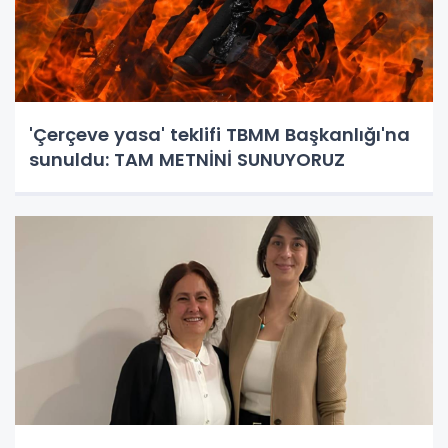
'Çerçeve yasa' teklifi TBMM Başkanlığı'na
sunuldu: TAM METNİNİ SUNUYORUZ