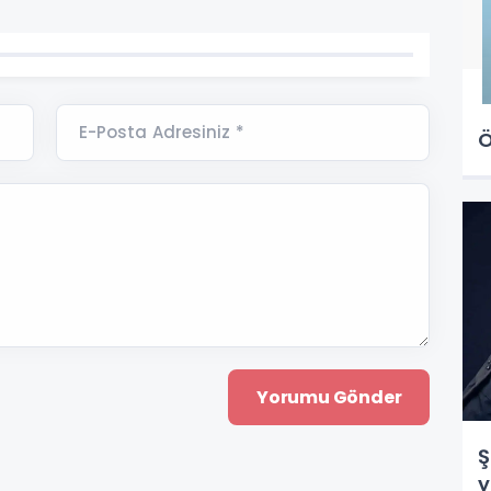
E-Posta Adresiniz *
Ö
Ş
y