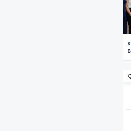
K
B
Ç