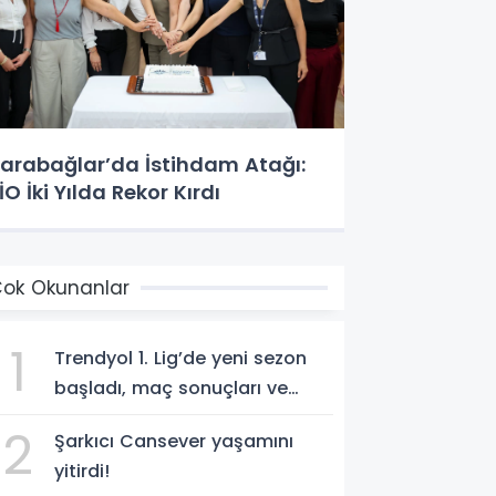
arabağlar’da İstihdam Atağı:
İO İki Yılda Rekor Kırdı
ok Okunanlar
1
Trendyol 1. Lig’de yeni sezon
başladı, maç sonuçları ve
program!
2
Şarkıcı Cansever yaşamını
yitirdi!