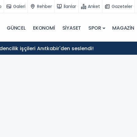
o
Galeri
Rehber
İlanlar
Anket
Gazeteler
GÜNCEL
EKONOMİ
SİYASET
SPOR
MAGAZİN
ncilik işçileri Anıtkabir'den seslendi!