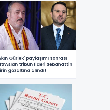
Akın Gürlek' paylaşımı sonrası
ltrAslan tribün lideri Sebahattin
irin gözaltına alındı!