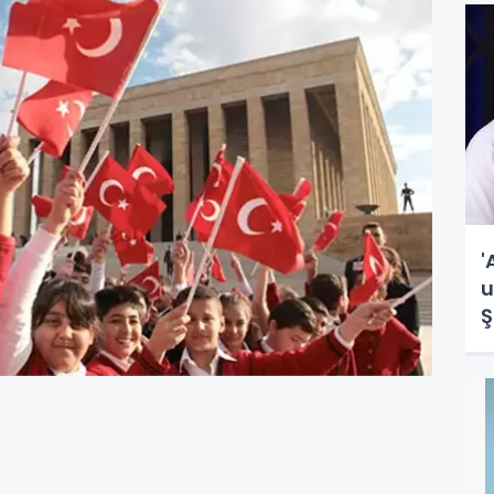
'
u
Ş