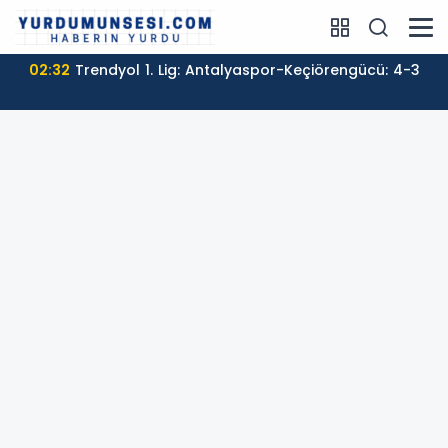
02:32
Trendyol 1. Lig: Antalyaspor-Keçiörengücü: 4-3