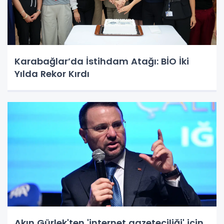
Karabağlar’da İstihdam Atağı: BİO İki
Yılda Rekor Kırdı
Akın Gürlek'ten 'internet gazeteciliği' için