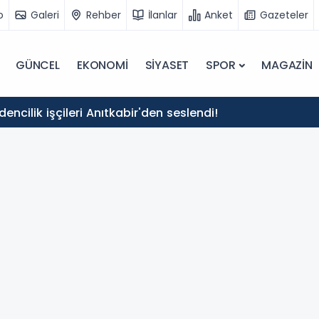
o
Galeri
Rehber
İlanlar
Anket
Gazeteler
GÜNCEL
EKONOMİ
SİYASET
SPOR
MAGAZİN
ncilik işçileri Anıtkabir'den seslendi!