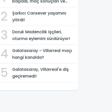
başladı, maç sonuçları ve
program!
2
Şarkıcı Cansever yaşamını
yitirdi!
3
Doruk Madencilik işçileri,
oturma eylemini sürdürüyor!
4
Galatasaray - Villarreal maçı
hangi kanalda?
5
Galatasaray, Villarreal'e diş
geçiremedi!