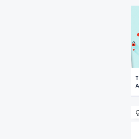
T
A
Ç