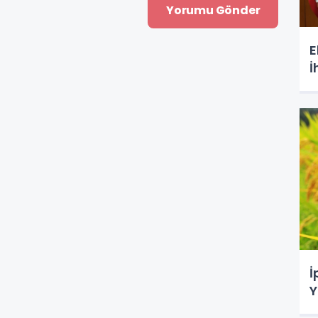
E
İ
İ
Y