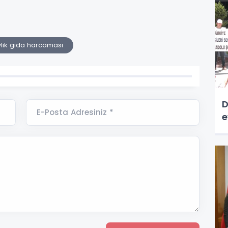
lık gıda harcaması
D
E-Posta Adresiniz *
e