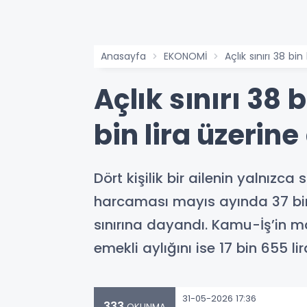
Anasayfa
EKONOMİ
Açlık sınırı 38 bin
Açlık sınırı 38 
bin lira üzerine 
Dört kişilik bir ailenin yalnızc
harcaması mayıs ayında 37 bin 65
sınırına dayandı. Kamu-İş’in ma
emekli aylığını ise 17 bin 655 lir
31-05-2026 17:36
333
OKUNMA