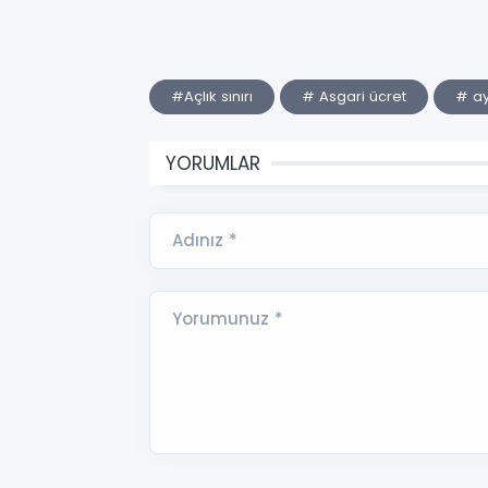
#Açlık sınırı
# Asgari ücret
# ay
YORUMLAR
Adınız *
Yorumunuz *