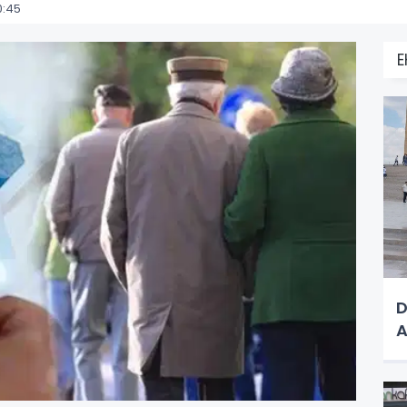
0:45
D
A