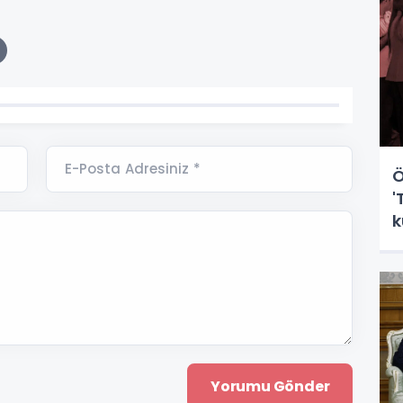
E-Posta Adresiniz *
Ö
'
k
ş