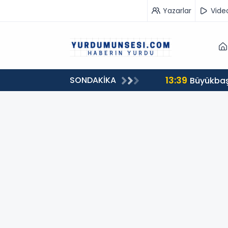
Yazarlar
Vide
13:39
SONDAKİKA
00 milyon 549 bin 594 TL. bağış
Büyükbaş 