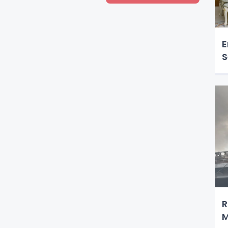
E
S
R
M