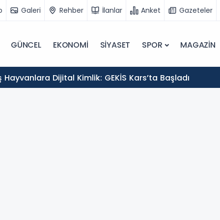
o
Galeri
Rehber
İlanlar
Anket
Gazeteler
GÜNCEL
EKONOMİ
SİYASET
SPOR
MAGAZİN
Hayvanlara Dijital Kimlik: GEKİS Kars’ta Başladı