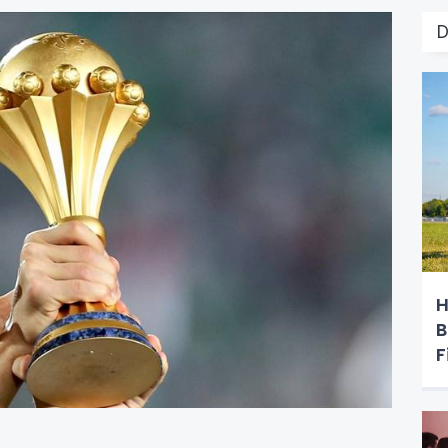
H
B
F