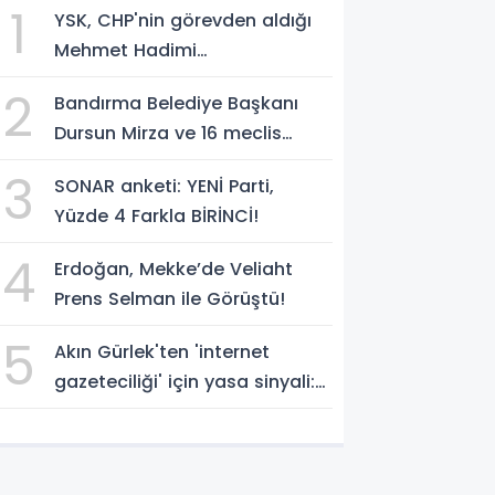
1
YSK, CHP'nin görevden aldığı
Mehmet Hadimi
Yakupoğlu'nu, 'YENİ Parti'
2
Bandırma Belediye Başkanı
temsilcisi olarak atadı!
Dursun Mirza ve 16 meclis
üyesi CHP'den YENİ Parti'ye
3
SONAR anketi: YENİ Parti,
geçti!
Yüzde 4 Farkla BİRİNCİ!
4
Erdoğan, Mekke’de Veliaht
Prens Selman ile Görüştü!
5
Akın Gürlek'ten 'internet
gazeteciliği' için yasa sinyali:
'Tek çatı altında toplanmalı'
dedi!