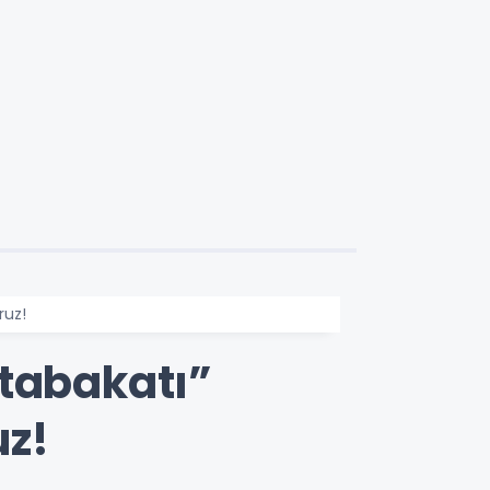
ruz!
utabakatı”
uz!