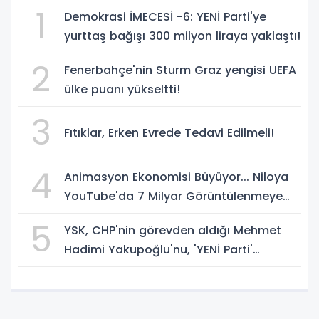
1
Demokrasi İMECESİ -6: YENİ Parti'ye
yurttaş bağışı 300 milyon liraya yaklaştı!
2
Fenerbahçe'nin Sturm Graz yengisi UEFA
ülke puanı yükseltti!
3
Fıtıklar, Erken Evrede Tedavi Edilmeli!
4
Animasyon Ekonomisi Büyüyor... Niloya
YouTube'da 7 Milyar Görüntülenmeye
Ulaştı
5
YSK, CHP'nin görevden aldığı Mehmet
Hadimi Yakupoğlu'nu, 'YENİ Parti'
temsilcisi olarak atadı!