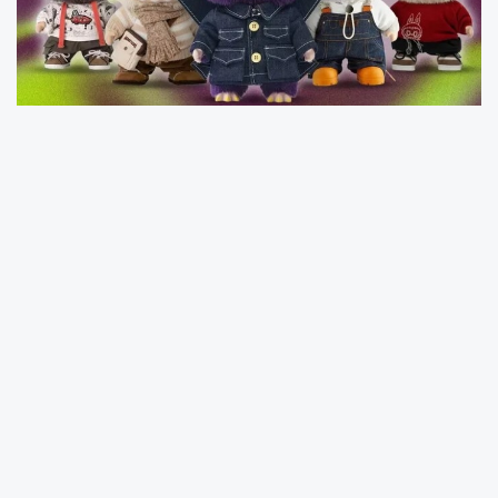
Son dönemde sosyal medya ve koleksiyoner
çevrelerinde büyük ilgi gören Labubu
bebekleri, tüylü yapıları, iri gözleri ve sivri
dişleriyle hem tatlı hem de hafif tedirgin edici
bir görünüme sahip.
Başlangıçta bir kitap karakteri olarak ortaya
çıkan Labubu, zamanla oyuncak sektörüne
evrildiğini belirten Dijital Pazarlama Okulu
Kurucusu Yasin Kaplan, labubunun fiziksel bir
ürün olmasına rağmen dijital pazarlamanın