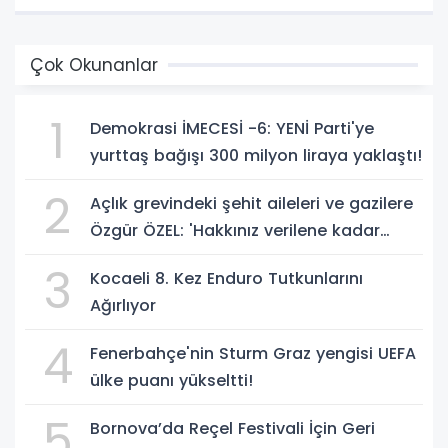
Çok Okunanlar
1
Demokrasi İMECESİ -6: YENİ Parti'ye
yurttaş bağışı 300 milyon liraya yaklaştı!
2
Açlık grevindeki şehit aileleri ve gazilere
Özgür ÖZEL: 'Hakkınız verilene kadar
yanınızdayız'
3
Kocaeli 8. Kez Enduro Tutkunlarını
Ağırlıyor
4
Fenerbahçe'nin Sturm Graz yengisi UEFA
ülke puanı yükseltti!
5
Bornova’da Reçel Festivali İçin Geri