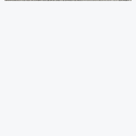
Köylerin yaşam kalitesini artırmak ve
vatandaşların ihtiyaçlarını karşılamak
amacıyla çalışmalarını sürdüren Artvin İl Özel
İdaresi, kırsal altyapının güçlendirilmesine
yönelik yatırımlarına aralıksız devam devam
ediyor.
Köylerde mahalle içlerinde sürdürülen kilitli
parke döşeme çalışmaları yerinde inceleyen İl
Özel İdaresi Genel Sekreteri Yılmaz Boz,
sahada görev yapan ekiplerden bilgi aldı.
İncelemeler sırasında çalışmalara bizzat
katılan Genel Sekreter Boz, personel ve