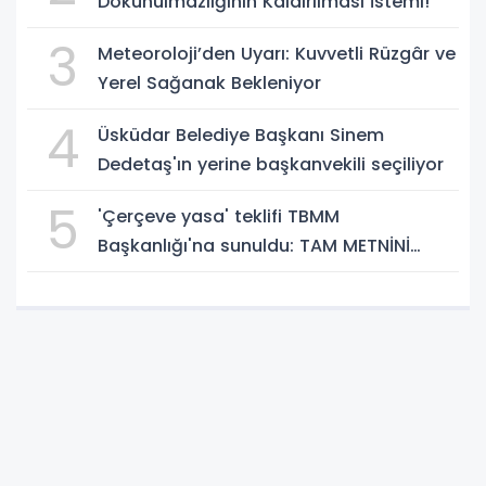
Dokunulmazlığının Kaldırılması İstemi!
3
Meteoroloji’den Uyarı: Kuvvetli Rüzgâr ve
Yerel Sağanak Bekleniyor
4
Üsküdar Belediye Başkanı Sinem
Dedetaş'ın yerine başkanvekili seçiliyor
5
'Çerçeve yasa' teklifi TBMM
Başkanlığı'na sunuldu: TAM METNİNİ
SUNUYORUZ