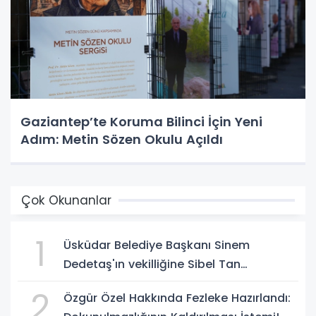
Gaziantep’te Koruma Bilinci İçin Yeni
Adım: Metin Sözen Okulu Açıldı
Çok Okunanlar
1
Üsküdar Belediye Başkanı Sinem
Dedetaş'ın vekilliğine Sibel Tan
Çetinkaya seçildi!
2
Özgür Özel Hakkında Fezleke Hazırlandı: