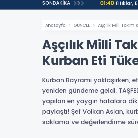
01:40
SONDAKİKA
ntülenmeye Ulaştı
Fıtıklar,
Anasayfa
GÜNCEL
Aşçılık Milli Takım
Aşçılık Milli T
Kurban Eti Tüke
Kurban Bayramı yaklaşırken, et
yeniden gündeme geldi. TAŞFED 
yapılan en yaygın hatalara dikka
paylaştı! Şef Volkan Aslan, ku
saklama ve değerlendirme süreç