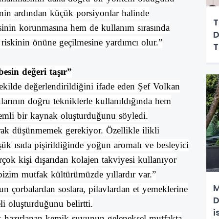
cinin ardından küçük porsiyonlar halinde
T
sinin korunmasına hem de kullanım sırasında
D
iskinin önüne geçilmesine yardımcı olur.”
besin değeri taşır”
kilde değerlendirildiğini ifade eden Şef Volkan
ularının doğru tekniklerle kullanıldığında hem
emli bir kaynak oluşturduğunu söyledi.
rak düşünmemek gerekiyor. Özellikle ilikli
ük ısıda pişirildiğinde yoğun aromalı ve besleyici
ok kişi dışarıdan kolajen takviyesi kullanıyor
bizim mutfak kültürümüzde yıllardır var.”
M
un çorbalardan soslara, pilavlardan et yemeklerine
D
li oluşturduğunu belirtti.
i
ak hazırlanan kemik suyunun geleneksel mutfakta