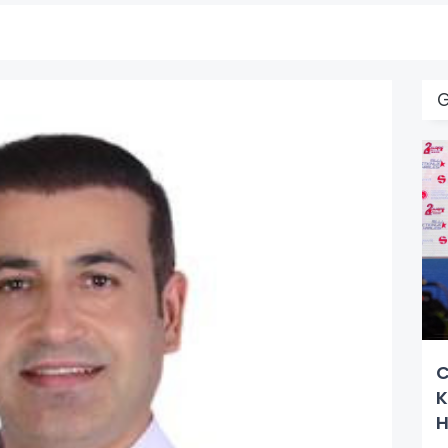
C
K
H