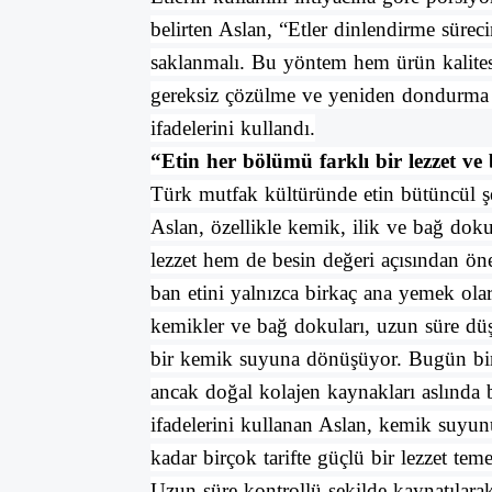
belirten Aslan, “Etler dinlendirme süre
saklanmalı. Bu yöntem hem ürün kalite
gereksiz çözülme ve yeniden dondurma r
ifadelerini kullandı.
“Etin her bölümü farklı bir lezzet ve 
Türk mutfak kültüründe etin bütüncül şe
Aslan, özellikle kemik, ilik ve bağ dok
lezzet hem de besin değeri açısından ön
ban etini yalnızca birkaç ana yemek ola
kemikler ve bağ dokuları, uzun süre düş
bir kemik suyuna dönüşüyor. Bugün birç
ancak doğal kolajen kaynakları aslında 
ifadelerini kullanan Aslan, kemik suyun
kadar birçok tarifte güçlü bir lezzet teme
Uzun süre kontrollü şekilde kaynatılar