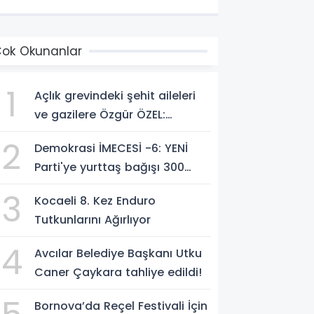
ok Okunanlar
1
Açlık grevindeki şehit aileleri
ve gazilere Özgür ÖZEL:
'Hakkınız verilene kadar
2
Demokrasi İMECESİ -6: YENİ
yanınızdayız'
Parti'ye yurttaş bağışı 300
milyon liraya yaklaştı!
3
Kocaeli 8. Kez Enduro
Tutkunlarını Ağırlıyor
4
Avcılar Belediye Başkanı Utku
Caner Çaykara tahliye edildi!
Bornova’da Reçel Festivali İçin