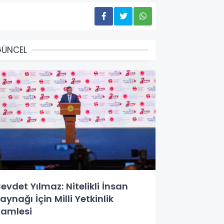
GÜNCEL
evdet Yılmaz: Nitelikli İnsan
aynağı İçin Milli Yetkinlik
amlesi