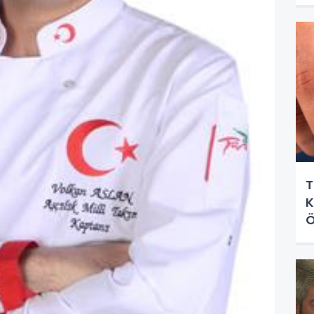
T
K
Ö