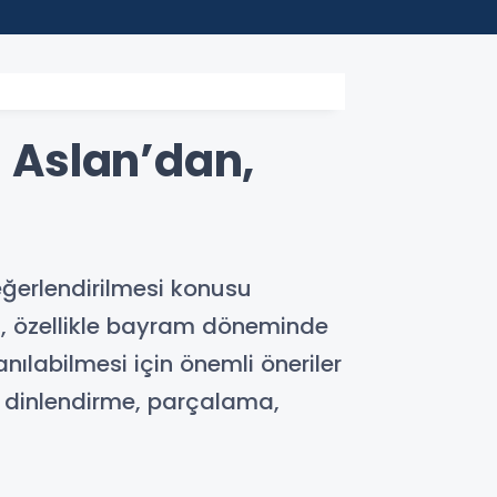
22:45
Depla
n Aslan’dan,
eğerlendirilmesi konusu
n, özellikle bayram döneminde
nılabilmesi için önemli öneriler
; dinlendirme, parçalama,