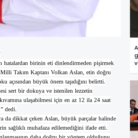
A
”
g
v
 hatalardan birinin eti dinlendirmeden pişirmek
illi Takım Kaptanı Volkan Aslan, etin doğru
ku açısından büyük önem taşıdığını belirtti.
si sert bir dokuya ve istenilen lezzetin
kıvamına ulaşabilmesi için en az 12 ila 24 saat
.” dedi.
ara da dikkat çeken Aslan, büyük parçalar halinde
lerin sağlıklı muhafaza edilemediğini ifade etti.
yonlanmasının daha doğru bir yöntem olduğunu