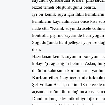
suyunun çorbalardan soslara, pilavlardan
lezzet temeli oluşturduğunu belirtti.
İyi bir kemik suyu için ilikli kemikleri
kemiklerin kaynatılmadan önce kısa süre
ifade etti. “Kemik suyunda acele edilme
kontrollü pişirme sayesinde hem yoğun 
Soğuduğunda hafif jelleşen yapı ise doğa
dedi.
Hazırlanan kemik suyunun porsiyonlana
kolaylığı sağladığını belirten Aslan, 
de ürün kalitesinin korunmasına yardımc
Kurban etleri 1 ay içerisinde tüketilm
Şef Volkan Aslan, etlerin -18 derecede u
açısından mümkün olduğunca kısa sürede
Dondurulmuş etler mikrobiyolojik olar