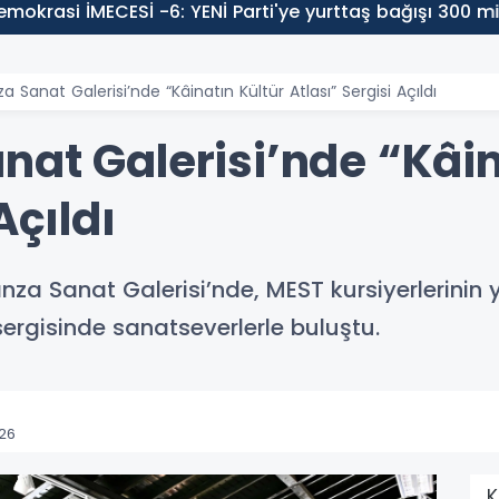
i İMECESİ -6: YENİ Parti'ye yurttaş bağışı 300 milyon li
a Sanat Galerisi’nde “Kâinatın Kültür Atlası” Sergisi Açıldı
nat Galerisi’nde “Kâin
Açıldı
za Sanat Galerisi’nde, MEST kursiyerlerinin y
 sergisinde sanatseverlerle buluştu.
26
K