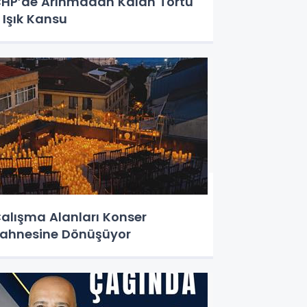
HP’de Arınmadan Kalan Tortu
 Işık Kansu
alışma Alanları Konser
ahnesine Dönüşüyor