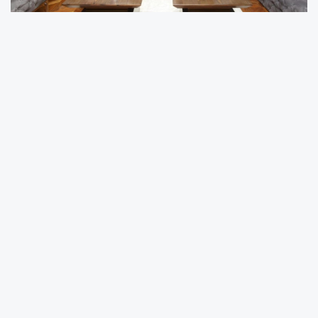
Gençlik ve Spor Bakan Yardımcısı Dr. Enes
Eminoğlu, Büyükşehir Belediye Başkanı Dr.
Mehmet Hilmi Güler’i ziyaret etti.
Çeşitli programlara katılmak üzere Ordu’ya
gelen Gençlik ve Spor Bakan Yardımcısı Dr.
Enes Eminoğlu, Ordu Büyükşehir Belediye
Başkanı Dr. Mehmet Hilmi Güler’i makamında
ziyaret etti. Bakan Yardımcısı Eminoğlu
ziyaretinde, il genelindeki gençlik merkezleri,
spor tesisleri ve gençlere yönelik sosyal
projeler başta olmak üzere, Büyükşehir
Belediyesi ile Gençlik ve Spor Bakanlığı