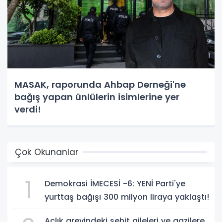
MASAK, raporunda Ahbap Derneği'ne
bağış yapan ünlülerin isimlerine yer
verdi!
Çok Okunanlar
1
Demokrasi İMECESİ -6: YENİ Parti'ye
yurttaş bağışı 300 milyon liraya yaklaştı!
Açlık grevindeki şehit aileleri ve gazilere