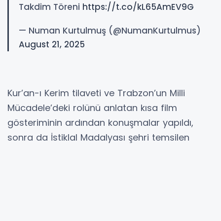
Takdim Töreni
https://t.co/kL65AmEV9G
— Numan Kurtulmuş (@NumanKurtulmus)
August 21, 2025
Kur’an-ı Kerim tilaveti ve Trabzon’un Milli
Mücadele’deki rolünü anlatan kısa film
gösteriminin ardından konuşmalar yapıldı,
sonra da İstiklal Madalyası şehri temsilen
Trabzon Valisi Aziz Yıldırım'a teslim edildi.