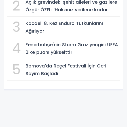
2
Açlık grevindeki şehit aileleri ve gazilere
Özgür ÖZEL: 'Hakkınız verilene kadar
yanınızdayız'
3
Kocaeli 8. Kez Enduro Tutkunlarını
Ağırlıyor
4
Fenerbahçe'nin Sturm Graz yengisi UEFA
ülke puanı yükseltti!
5
Bornova’da Reçel Festivali İçin Geri
Sayım Başladı