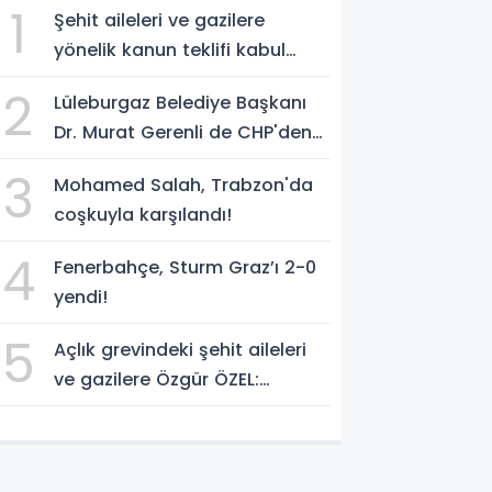
1
Şehit aileleri ve gazilere
yönelik kanun teklifi kabul
edildi
2
Lüleburgaz Belediye Başkanı
Dr. Murat Gerenli de CHP'den
istifa etti
3
Mohamed Salah, Trabzon'da
coşkuyla karşılandı!
4
Fenerbahçe, Sturm Graz’ı 2-0
yendi!
5
Açlık grevindeki şehit aileleri
ve gazilere Özgür ÖZEL:
'Hakkınız verilene kadar
yanınızdayız'