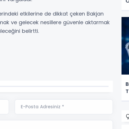
Ö
zerindeki etkilerine de dikkat çeken Bakjan
mak ve gelecek nesillere güvenle aktarmak
eceğini belirtti.
B
T
E-Posta Adresiniz *
Ç