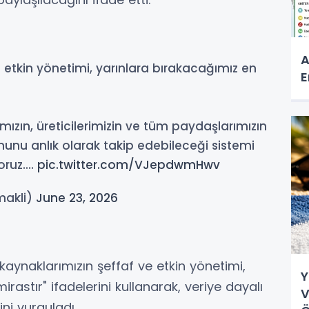
A
 etkin yönetimi, yarınlara bırakacağımız en
E
ızın, üreticilerimizin ve tüm paydaşlarımızın
nu anlık olarak takip edebileceği sistemi
oruz.…
pic.twitter.com/VJepdwmHwv
makli)
June 23, 2026
aynaklarımızın şeffaf ve etkin yönetimi,
Y
rastır" ifadelerini kullanarak, veriye dayalı
V
ini vurguladı.