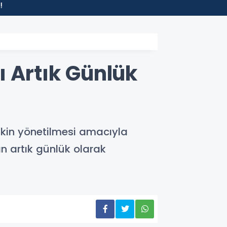
13:10
Trabzon
ı Artık Günlük
tkin yönetilmesi amacıyla
ın artık günlük olarak