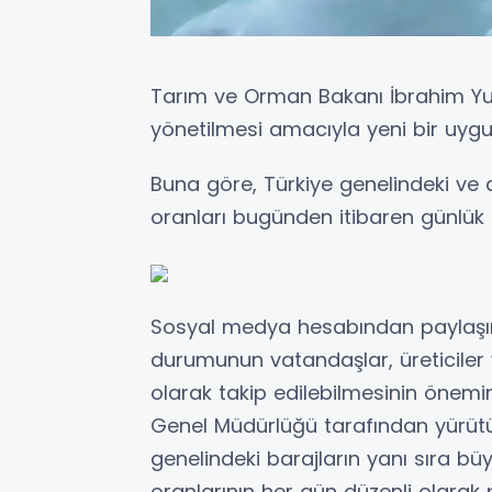
Tarım ve Orman Bakanı İbrahim Yum
yönetilmesi amacıyla yeni bir uygul
Buna göre, Türkiye genelindeki ve d
oranları bugünden itibaren günlük 
Sosyal medya hesabından paylaşım
durumunun vatandaşlar, üreticiler v
olarak takip edilebilmesinin önemin
Genel Müdürlüğü tarafından yürütül
genelindeki barajların yanı sıra büy
oranlarının her gün düzenli olarak p