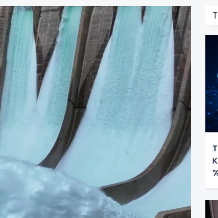
T
T
K
%