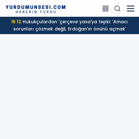
15:36
TBMM'de 'çerçeve yasa' tek
oğan'ın önünü açmak'