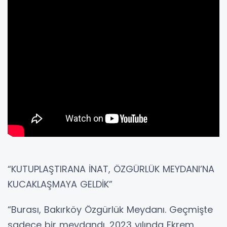
“KUTUPLAŞTIRANA İNAT, ÖZGÜRLÜK MEYDANI’NA
KUCAKLAŞMAYA GELDİK”
“Burası, Bakırköy Özgürlük Meydanı. Geçmişte
sadece bir meydandı. 2023 yılında Ekrem