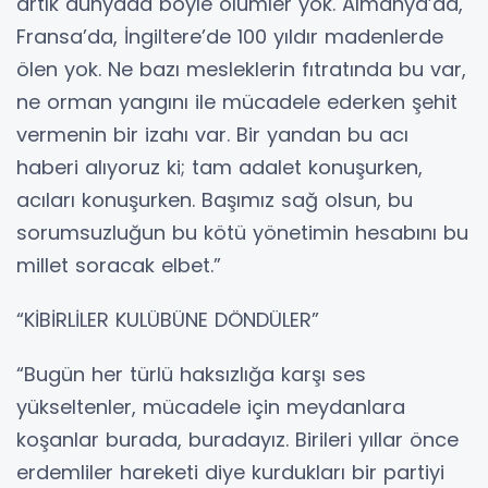
artık dünyada böyle ölümler yok. Almanya’da,
Fransa’da, İngiltere’de 100 yıldır madenlerde
ölen yok. Ne bazı mesleklerin fıtratında bu var,
ne orman yangını ile mücadele ederken şehit
vermenin bir izahı var. Bir yandan bu acı
haberi alıyoruz ki; tam adalet konuşurken,
acıları konuşurken. Başımız sağ olsun, bu
sorumsuzluğun bu kötü yönetimin hesabını bu
millet soracak elbet.”
“KİBİRLİLER KULÜBÜNE DÖNDÜLER”
“Bugün her türlü haksızlığa karşı ses
yükseltenler, mücadele için meydanlara
koşanlar burada, buradayız. Birileri yıllar önce
erdemliler hareketi diye kurdukları bir partiyi