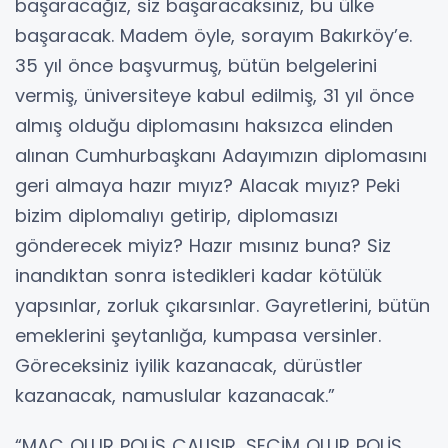
başaracağız, siz başaracaksınız, bu ülke
başaracak. Madem öyle, sorayım Bakırköy’e.
35 yıl önce başvurmuş, bütün belgelerini
vermiş, üniversiteye kabul edilmiş, 31 yıl önce
almış olduğu diplomasını haksızca elinden
alınan Cumhurbaşkanı Adayımızın diplomasını
geri almaya hazır mıyız? Alacak mıyız? Peki
bizim diplomalıyı getirip, diplomasızı
gönderecek miyiz? Hazır mısınız buna? Siz
inandıktan sonra istedikleri kadar kötülük
yapsınlar, zorluk çıkarsınlar. Gayretlerini, bütün
emeklerini şeytanlığa, kumpasa versinler.
Göreceksiniz iyilik kazanacak, dürüstler
kazanacak, namuslular kazanacak.”
“MAÇ OLUR POLİS ÇALIŞIR, SEÇİM OLUR POLİS