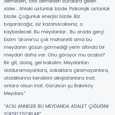
demeden, tatil demeden buralara gelen
sizler… Ahlaki üstünlük bizde. Psikolojik üstünlük
bizde. Çoğunluk enerjisi bizde. Biz
başaracağız, siz kazanacaksınız, o
kaybedecek. Bu meydanlar… Bu arada gerçi
bizim ‘drone’cu çok maharetli ama bu
meydanın gözün görmediği yerin altında bir
meydan daha var. Onu görüyor mu acaba?
Bir git, dolaş, gel bakalım. Meydanları
dolduramayanlara, sokaklara çıkamayanlara,
atadıklarına kendisini alkışlatanlara inat;
onlara olsun inat. Görülsün şu Bakırköy
Meydanı.”
“ACILI ANNELER BU MEYDANDA ADALET ÇIĞLIĞINI
YÜKSELTİYORLAR”