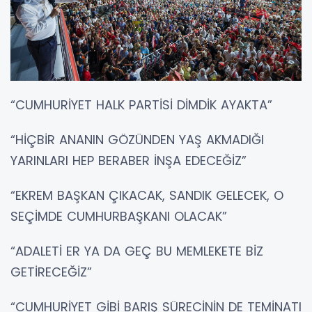
“CUMHURİYET HALK PARTİSİ DİMDİK AYAKTA”
“HİÇBİR ANANIN GÖZÜNDEN YAŞ AKMADIĞI
YARINLARI HEP BERABER İNŞA EDECEĞİZ”
“EKREM BAŞKAN ÇIKACAK, SANDIK GELECEK, O
SEÇİMDE CUMHURBAŞKANI OLACAK”
“ADALETİ ER YA DA GEÇ BU MEMLEKETE BİZ
GETİRECEĞİZ”
“CUMHURİYET GİBİ BARIŞ SÜRECİNİN DE TEMİNATI