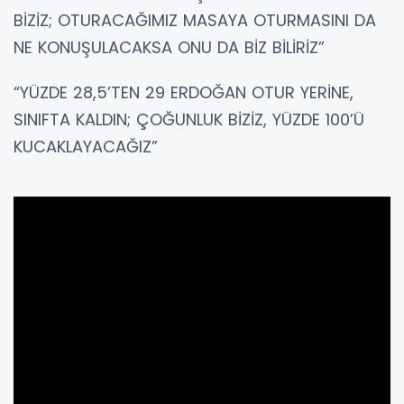
BİZİZ; OTURACAĞIMIZ MASAYA OTURMASINI DA
NE KONUŞULACAKSA ONU DA BİZ BİLİRİZ”
“YÜZDE 28,5’TEN 29 ERDOĞAN OTUR YERİNE,
SINIFTA KALDIN; ÇOĞUNLUK BİZİZ, YÜZDE 100’Ü
KUCAKLAYACAĞIZ”