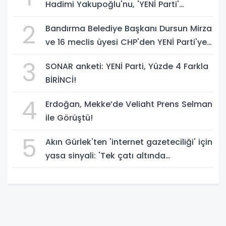
Hadimi Yakupoğlu'nu, 'YENİ Parti'
temsilcisi olarak atadı!
2
Bandırma Belediye Başkanı Dursun Mirza
ve 16 meclis üyesi CHP'den YENİ Parti'ye
geçti!
3
SONAR anketi: YENİ Parti, Yüzde 4 Farkla
BİRİNCİ!
4
Erdoğan, Mekke’de Veliaht Prens Selman
ile Görüştü!
5
Akın Gürlek'ten 'internet gazeteciliği' için
yasa sinyali: 'Tek çatı altında
toplanmalı' dedi!