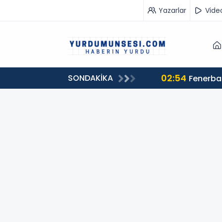
Yazarlar
Vide
02:54
SONDAKİKA
in gözaltına alındı!
Fenerbah