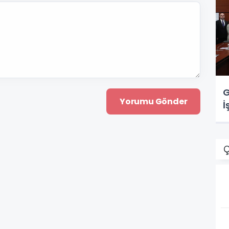
G
İ
Ç