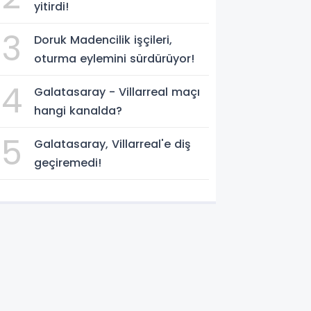
yitirdi!
3
Doruk Madencilik işçileri,
oturma eylemini sürdürüyor!
4
Galatasaray - Villarreal maçı
hangi kanalda?
5
Galatasaray, Villarreal'e diş
geçiremedi!