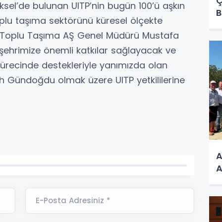
Ç
ksel’de bulunan UITP’nin bugün 100’ü aşkın
B
oplu taşıma sektörünü küresel ölçekte
ir Toplu Taşıma AŞ Genel Müdürü Mustafa
ehrimize önemli katkılar sağlayacak ve
 sürecinde destekleriyle yanımızda olan
h Gündoğdu olmak üzere UITP yetkililerine
A
A
E-Posta Adresiniz *