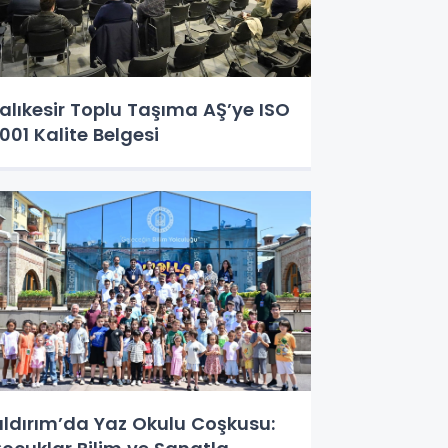
alıkesir Toplu Taşıma AŞ’ye ISO
001 Kalite Belgesi
ıldırım’da Yaz Okulu Coşkusu: