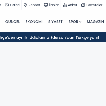
o
Galeri
Rehber
İlanlar
Anket
Gazeteler
GÜNCEL
EKONOMİ
SİYASET
SPOR
MAGAZİN
çe’den ayrılık iddialarına Ederson'dan Türkçe yanıt!