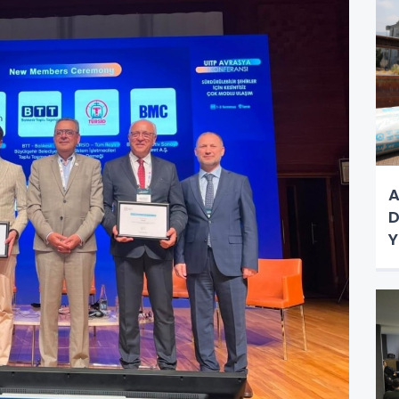
A
D
Y