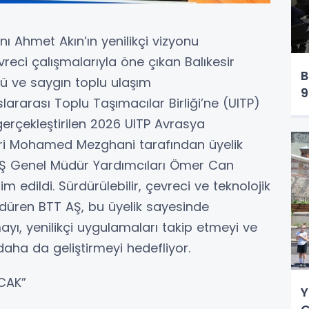
nı Ahmet Akın’ın yenilikçi vizyonu
reci çalışmalarıyla öne çıkan Balıkesir
B
ü ve saygın toplu ulaşım
9
lararası Toplu Taşımacılar Birliği’ne (UITP)
erçekleştirilen 2026 UITP Avrasya
eri Mohamed Mezghani tarafından üyelik
a AŞ Genel Müdür Yardımcıları Ömer Can
edildi. Sürdürülebilir, çevreci ve teknolojik
rdüren BTT AŞ, bu üyelik sayesinde
mayı, yenilikçi uygulamaları takip etmeyi ve
daha da geliştirmeyi hedefliyor.
CAK”
Y