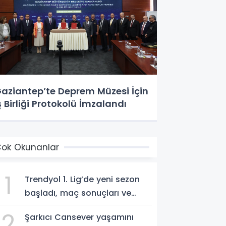
aziantep’te Deprem Müzesi İçin
ş Birliği Protokolü İmzalandı
ok Okunanlar
1
Trendyol 1. Lig’de yeni sezon
başladı, maç sonuçları ve
program!
2
Şarkıcı Cansever yaşamını