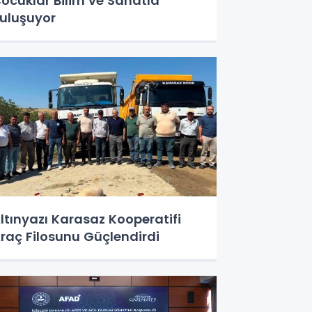
ocuklar Bilim ve Sanatla
uluşuyor
ltınyazı Karasaz Kooperatifi
raç Filosunu Güçlendirdi