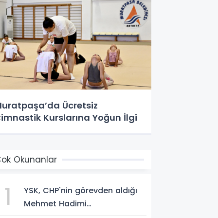
uratpaşa’da Ücretsiz
imnastik Kurslarına Yoğun İlgi
ok Okunanlar
1
YSK, CHP'nin görevden aldığı
Mehmet Hadimi
Yakupoğlu'nu, 'YENİ Parti'