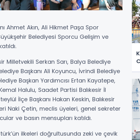
anı Ahmet Akın, Ali Hikmet Paşa Spor
 Büyükşehir Belediyesi Sporcu Gelişim ve
atıldı.
K
C
ir Milletvekili Serkan Sarı, Balya Belediye
diye Başkanı Ali Koyuncu, İvrindi Belediye
elediye Başkan Yardımcısı Ertan Kayatepe,
emal Halulu, Saadet Partisi Balıkesir İl
eylül İlçe Başkanı Hakan Keskin, Balıkesir
ri Naki Çetin, meclis üyeleri, genel sekreter
cular ve basın mensupları katıldı.
rk’ün ilkeleri doğrultusunda zeki ve çevik