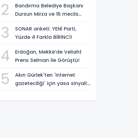
2
Bandırma Belediye Başkanı
temsilcisi olarak atadı!
Dursun Mirza ve 16 meclis
üyesi CHP'den YENİ Parti'ye
3
SONAR anketi: YENİ Parti,
geçti!
Yüzde 4 Farkla BİRİNCİ!
4
Erdoğan, Mekke’de Veliaht
Prens Selman ile Görüştü!
5
Akın Gürlek'ten 'internet
gazeteciliği' için yasa sinyali:
'Tek çatı altında toplanmalı'
dedi!