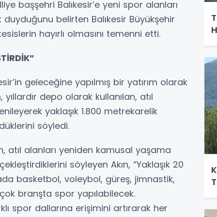
liye başşehri Balıkesir’e yeni spor alanları
T
 duyduğunu belirten Balıkesir Büyükşehir
H
sislerin hayırlı olmasını temenni etti.
TİRDİK”
sir’in geleceğine yapılmış bir yatırım olarak
 yıllardır depo olarak kullanılan, atıl
ileyerek yaklaşık 1.800 metrekarelik
klerini söyledi.
n, atıl alanları yeniden kamusal yaşama
leştirdiklerini söyleyen Akın, “Yaklaşık 20
K
rada basketbol, voleybol, güreş, jimnastik,
T
rçok branşta spor yapılabilecek.
lı spor dallarına erişimini artırarak her