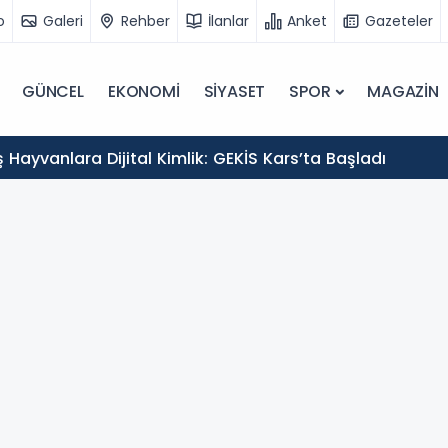
o
Galeri
Rehber
İlanlar
Anket
Gazeteler
GÜNCEL
EKONOMİ
SİYASET
SPOR
MAGAZİN
Hayvanlara Dijital Kimlik: GEKİS Kars’ta Başladı