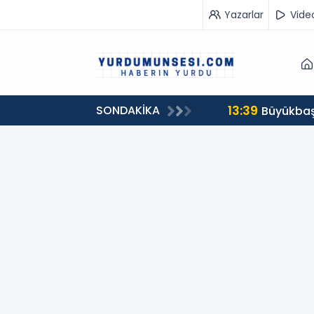
Yazarlar
Vide
13:39
SONDAKİKA
00 milyon 549 bin 594 TL. bağış
Büyükbaş 