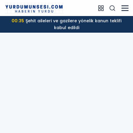
00:24
Mohamed Salah, Trabzon'da coşkuyla
karşılandı!