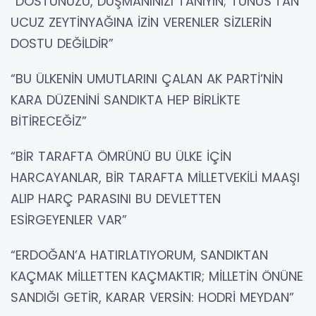
“DOSTUNUZU, DÜŞMANINIZI TANIYIN; TUNUS’TAN
UCUZ ZEYTİNYAĞINA İZİN VERENLER SİZLERİN
DOSTU DEĞİLDİR”
“BU ÜLKENİN UMUTLARINI ÇALAN AK PARTİ’NİN
KARA DÜZENİNİ SANDIKTA HEP BİRLİKTE
BİTİRECEĞİZ”
“BİR TARAFTA ÖMRÜNÜ BU ÜLKE İÇİN
HARCAYANLAR, BİR TARAFTA MİLLETVEKİLİ MAAŞI
ALIP HARÇ PARASINI BU DEVLETTEN
ESİRGEYENLER VAR”
“ERDOĞAN’A HATIRLATIYORUM, SANDIKTAN
KAÇMAK MİLLETTEN KAÇMAKTIR; MİLLETİN ÖNÜNE
SANDIĞI GETİR, KARAR VERSİN: HODRİ MEYDAN”