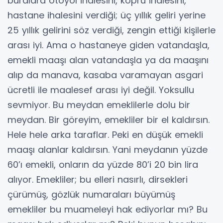
buralara otoyol ihalesini, köprü ihalesini,
hastane ihalesini verdiği; üç yıllık geliri yerine
25 yıllık gelirini söz verdiği, zengin ettiği kişilerle
arası iyi. Ama o hastaneye giden vatandaşla,
emekli maaşı alan vatandaşla ya da maaşını
alıp da manava, kasaba varamayan asgari
ücretli ile maalesef arası iyi değil. Yoksullu
sevmiyor. Bu meydan emeklilerle dolu bir
meydan. Bir göreyim, emekliler bir el kaldırsın.
Hele hele arka taraflar. Peki en düşük emekli
maaşı alanlar kaldırsın. Yani meydanın yüzde
60’ı emekli, onların da yüzde 80’i 20 bin lira
alıyor. Emekliler; bu elleri nasırlı, dirsekleri
çürümüş, gözlük numaraları büyümüş
emekliler bu muameleyi hak ediyorlar mı? Bu