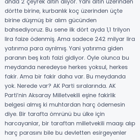
anda 2 çeyrek altın alıyor. Yani altın üzerinden
dörtte birine, kurbanlık koç üzerinden üçte
birine düşmüş bir alım gücünden
bahsediyoruz. Bu sene ilk dört ayda 1,1 trilyon
lira faize ödenmiş. Ama sadece 242 milyar lira
yatırıma para ayrılmış. Yani yatırıma giden
paranın beş katı faizi gidiyor. Öyle olunca bu
meydanda neredeyse herkes yoksul, herkes
fakir. Ama bir fakir daha var. Bu meydanda
yok. Nerede var? AK Parti sıralarında. AK
Parti’nin Aksaray Milletvekili eşine fakirlik
belgesi almış ki muhtardan harç ödemesin
diye. Bir tarafta ömrünü bu ülke için
harcayanlar, bir taraftan milletvekili maaşı alıp
harç parasını bile bu devletten esirgeyenler