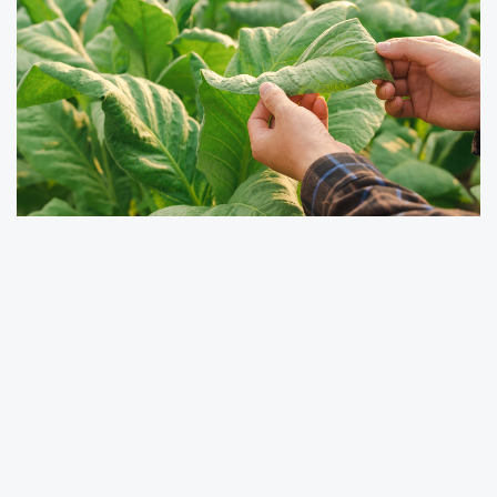
Artvin Ticaret Borsası Başkanı Osman Akyürek,
14 Mayıs Dünya Çiftçiler Günü dolayısıyla
yaptığı açıklamada, kent ekonomisi açısından
önemli bir gelişmeyi kamuoyuyla paylaştı.
Bir dönem Artvin’in önemli geçim kaynakları