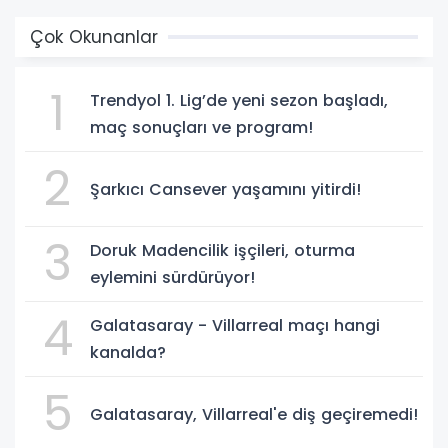
Çok Okunanlar
1
Trendyol 1. Lig’de yeni sezon başladı,
maç sonuçları ve program!
2
Şarkıcı Cansever yaşamını yitirdi!
3
Doruk Madencilik işçileri, oturma
eylemini sürdürüyor!
4
Galatasaray - Villarreal maçı hangi
kanalda?
5
Galatasaray, Villarreal'e diş geçiremedi!