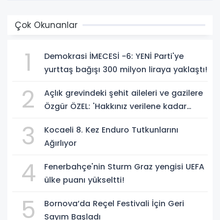
Çok Okunanlar
1
Demokrasi İMECESİ -6: YENİ Parti'ye
yurttaş bağışı 300 milyon liraya yaklaştı!
2
Açlık grevindeki şehit aileleri ve gazilere
Özgür ÖZEL: 'Hakkınız verilene kadar
yanınızdayız'
3
Kocaeli 8. Kez Enduro Tutkunlarını
Ağırlıyor
4
Fenerbahçe'nin Sturm Graz yengisi UEFA
ülke puanı yükseltti!
5
Bornova’da Reçel Festivali İçin Geri
Sayım Başladı