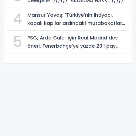
delegeleri ////// ‘AKLANMA HAKKI’ //////
istemeli! Rasim AKKAYA yazdı...
4
Mansur Yavaş: 'Türkiye'nin ihtiyacı,
kapalı kapılar ardındaki mutabakatlar
değil'
5
PSG, Arda Güler için Real Madrid dev
öneri, Fenerbahçe’ye yüzde 20'i pay
gelebilir!