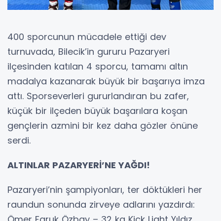
400 sporcunun mücadele ettiği dev
turnuvada, Bilecik’in gururu Pazaryeri
ilçesinden katılan 4 sporcu, tamamı altın
madalya kazanarak büyük bir başarıya imza
attı. Sporseverleri gururlandıran bu zafer,
küçük bir ilçeden büyük başarılara koşan
gençlerin azmini bir kez daha gözler önüne
serdi.
ALTINLAR PAZARYERİ’NE YAĞDI!
Pazaryeri’nin şampiyonları, ter döktükleri her
raundun sonunda zirveye adlarını yazdırdı:
Ömer Faruk Özbay – 32 kg Kick Light Yıldız