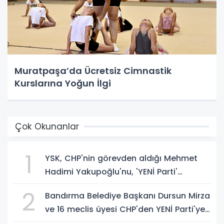
Muratpaşa’da Ücretsiz Cimnastik
Kurslarına Yoğun İlgi
Çok Okunanlar
1
YSK, CHP'nin görevden aldığı Mehmet
Hadimi Yakupoğlu'nu, 'YENİ Parti'
temsilcisi olarak atadı!
2
Bandırma Belediye Başkanı Dursun Mirza
ve 16 meclis üyesi CHP'den YENİ Parti'ye
geçti!