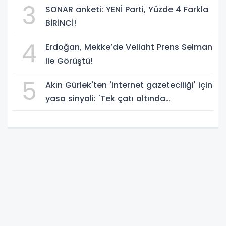
3
SONAR anketi: YENİ Parti, Yüzde 4 Farkla
BİRİNCİ!
4
Erdoğan, Mekke’de Veliaht Prens Selman
ile Görüştü!
5
Akın Gürlek'ten 'internet gazeteciliği' için
yasa sinyali: 'Tek çatı altında
toplanmalı' dedi!