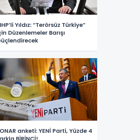
HP’li Yıldız: “Terörsüz Türkiye”
çin Düzenlemeler Barışı
üçlendirecek
ONAR anketi: YENİ Parti, Yüzde 4
arkla BİRİNCİ!