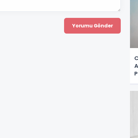
C
A
P
a