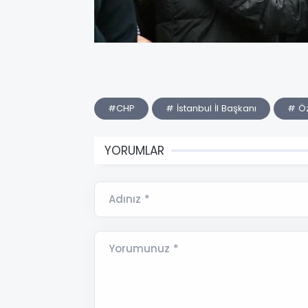
#CHP
# İstanbul İl Başkanı
# Öz
YORUMLAR
Adınız *
Yorumunuz *