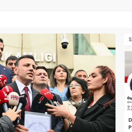
S
D
P