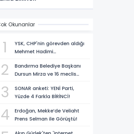
ok Okunanlar
1
YSK, CHP'nin görevden aldığı
Mehmet Hadimi
Yakupoğlu'nu, 'YENİ Parti'
2
Bandırma Belediye Başkanı
temsilcisi olarak atadı!
Dursun Mirza ve 16 meclis
üyesi CHP'den YENİ Parti'ye
3
SONAR anketi: YENİ Parti,
geçti!
Yüzde 4 Farkla BİRİNCİ!
4
Erdoğan, Mekke’de Veliaht
Prens Selman ile Görüştü!
Akın Gürlek'ten 'internet