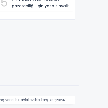
5
gazeteciliği' için yasa sinyali:
'Tek çatı altında toplanmalı'
dedi!
erici bir ahlaksızlıkla karşı karşıyayız'