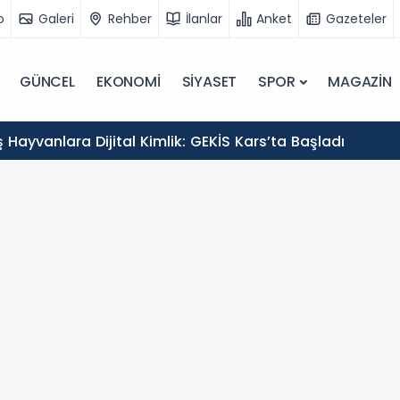
o
Galeri
Rehber
İlanlar
Anket
Gazeteler
GÜNCEL
EKONOMİ
SİYASET
SPOR
MAGAZİN
Hayvanlara Dijital Kimlik: GEKİS Kars’ta Başladı