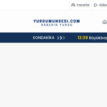
Yazarlar
Vide
13:39
SONDAKİKA
00 milyon 549 bin 594 TL. bağış
Büyükbaş 