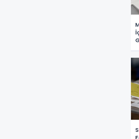
M
İ
G
S
F