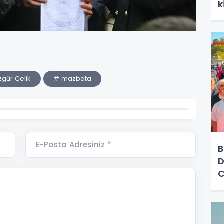
k
T
gür Çelik
# mazbata
E-Posta Adresiniz *
B
D
C