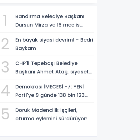
1
Bandırma Belediye Başkanı
Dursun Mirza ve 16 meclis
üyesi CHP'den YENİ Parti'ye
2
En büyük siyasi devrim! - Bedri
geçti!
Baykam
3
CHP'li Tepebaşı Belediye
Başkanı Ahmet Ataç, siyasete
YENİ Parti'de devam edeceğini
4
Demokrasi İMECESİ -7: YENİ
açıkladı
Parti'ye 9 günde 138 bin 123
kişiden, 300 milyon 549 bin
5
Doruk Madencilik işçileri,
594 TL. bağış
oturma eylemini sürdürüyor!