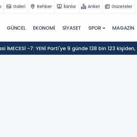
o
Galeri
Rehber
İlanlar
Anket
Gazeteler
GÜNCEL
EKONOMİ
SİYASET
SPOR
MAGAZİN
i İMECESİ -7: YENİ Parti'ye 9 günde 138 bin 123 kişiden