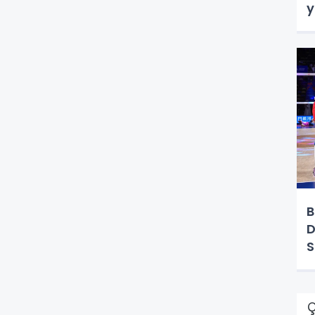
y
B
D
S
Ç