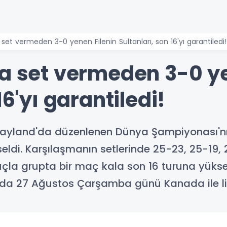
 set vermeden 3-0 yenen Filenin Sultanları, son 16'yı garantiledi!
da set vermeden 3-0 ye
16'yı garantiledi!
 Tayland'da düzenlenen Dünya Şampiyonası'nı
ldi. Karşılaşmanın setlerinde 25-23, 25-19, 2
çla grupta bir maç kala son 16 turuna yükselm
da 27 Ağustos Çarşamba günü Kanada ile li