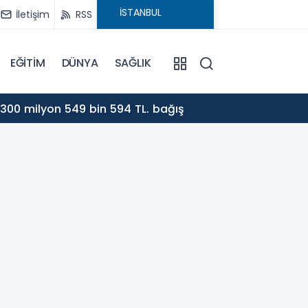
İletişim
RSS
EĞİTİM
DÜNYA
SAĞLIK
13:39
, 300 milyon 549 bin 594 TL. bağış
Büyükb