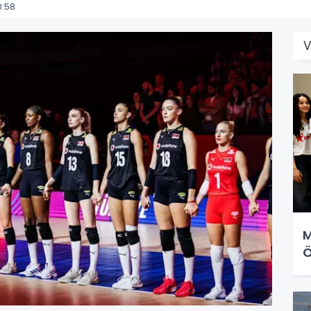
0:58
V
M
Ö