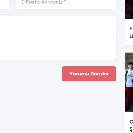
E-Posta Adresiniz *
F
L
C
Ş