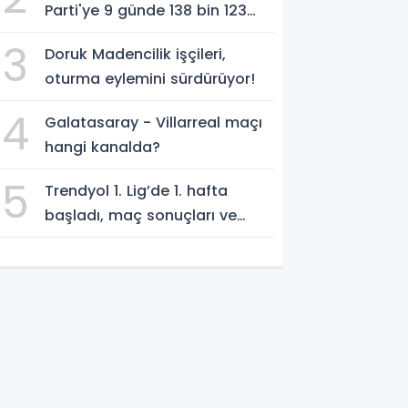
Parti'ye 9 günde 138 bin 123
kişiden, 300 milyon 549 bin
3
Doruk Madencilik işçileri,
594 TL. bağış
oturma eylemini sürdürüyor!
4
Galatasaray - Villarreal maçı
hangi kanalda?
5
Trendyol 1. Lig’de 1. hafta
başladı, maç sonuçları ve
program!