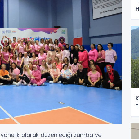
T
H
K
T
a yönelik olarak düzenlediği zumba ve