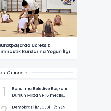
uratpaşa’da Ücretsiz
imnastik Kurslarına Yoğun İlgi
ok Okunanlar
1
Bandırma Belediye Başkanı
Dursun Mirza ve 16 meclis
üyesi CHP'den YENİ Parti'ye
2
Demokrasi İMECESİ -7: YENİ
geçti!