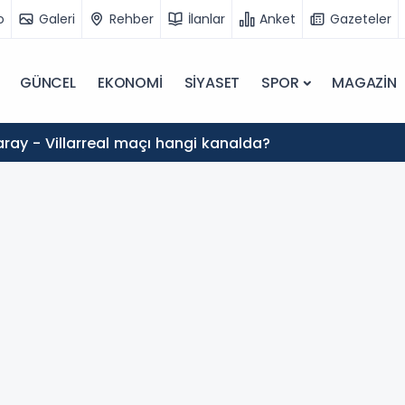
o
Galeri
Rehber
İlanlar
Anket
Gazeteler
GÜNCEL
EKONOMİ
SİYASET
SPOR
MAGAZİN
ray - Villarreal maçı hangi kanalda?