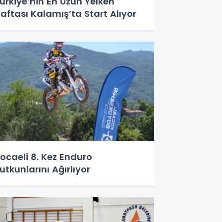
ürkiye’nin En Uzun Yelken
aftası Kalamış’ta Start Alıyor
ocaeli 8. Kez Enduro
utkunlarını Ağırlıyor