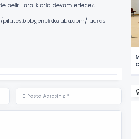
e belirli aralıklarla devam edecek.
://pilates.bbbgenclikkulubu.com/ adresi
.
M
C
Ç
E-Posta Adresiniz *