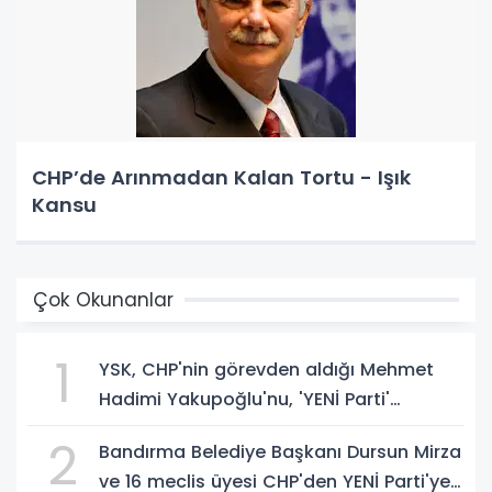
CHP’de Arınmadan Kalan Tortu - Işık
Kansu
Çok Okunanlar
1
YSK, CHP'nin görevden aldığı Mehmet
Hadimi Yakupoğlu'nu, 'YENİ Parti'
temsilcisi olarak atadı!
2
Bandırma Belediye Başkanı Dursun Mirza
ve 16 meclis üyesi CHP'den YENİ Parti'ye