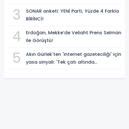
geçti!
3
SONAR anketi: YENİ Parti, Yüzde 4 Farkla
BİRİNCİ!
4
Erdoğan, Mekke’de Veliaht Prens Selman
ile Görüştü!
5
Akın Gürlek'ten 'internet gazeteciliği' için
yasa sinyali: 'Tek çatı altında
toplanmalı' dedi!