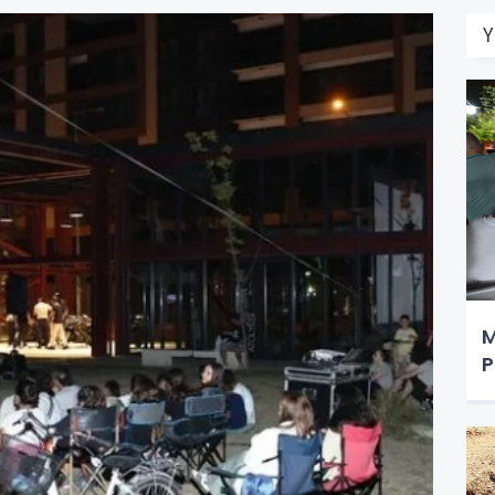
Y
M
P