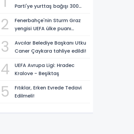
1
Parti'ye yurttaş bağışı 300
milyon liraya yaklaştı!
2
Fenerbahçe'nin Sturm Graz
yengisi UEFA ülke puanı
yükseltti!
3
Avcılar Belediye Başkanı Utku
Caner Çaykara tahliye edildi!
4
UEFA Avrupa Ligi: Hradec
Kralove - Beşiktaş
5
Fıtıklar, Erken Evrede Tedavi
Edilmeli!