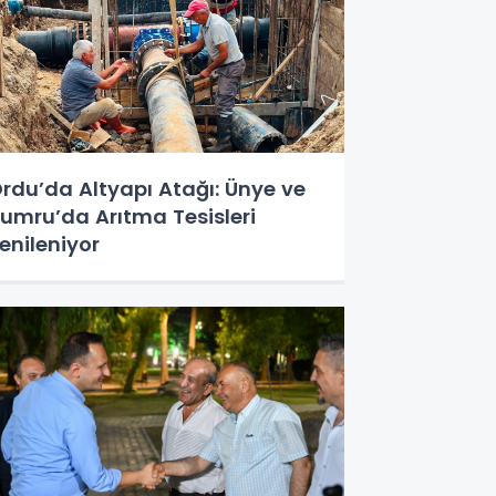
rdu’da Altyapı Atağı: Ünye ve
umru’da Arıtma Tesisleri
enileniyor