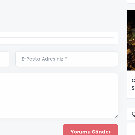
E-Posta Adresiniz *
O
S
Ç