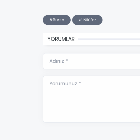
#Bursa
# Nilüfer
YORUMLAR
Adınız *
Yorumunuz *