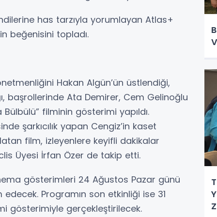
endilerine has tarzıyla yorumlayan Atlas+
B
in beğenisini topladı.
V
netmenliğini Hakan Algün’ün üstlendiği,
ı, başrollerinde Ata Demirer, Cem Gelinoğlu
Bülbülü” filminin gösterimi yapıldı.
inde şarkıcılık yapan Cengiz’in kaset
atan film, izleyenlere keyifli dakikalar
clis Üyesi İrfan Özer de takip etti.
nema gösterimleri 24 Ağustos Pazar günü
T
Y
 edecek. Programın son etkinliği ise 31
Z
i gösterimiyle gerçekleştirilecek.