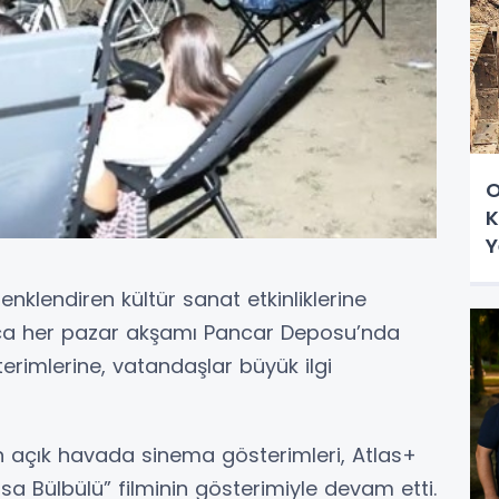
O
K
Y
renklendiren kültür sanat etkinliklerine
ca her pazar akşamı Pancar Deposu’nda
rimlerine, vatandaşlar büyük ilgi
n açık havada sinema gösterimleri, Atlas+
a Bülbülü” filminin gösterimiyle devam etti.