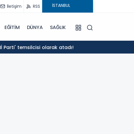
İletişim
RSS
EĞİTİM
DÜNYA
SAĞLIK
13:32
Parti' temsilcisi olarak atadı!
Erdoğa