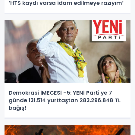
‘HTS kaydı varsa idam edilmeye razıyım’
Demokrasi İMECESİ -5: YENİ Parti'ye 7
günde 131.514 yurttaştan 283.296.848 TL
bağış!