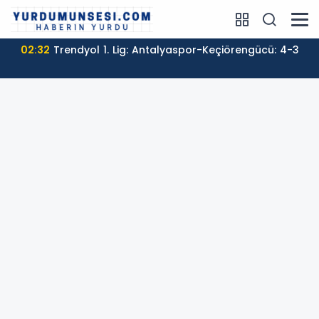
02:32
Trendyol 1. Lig: Antalyaspor-Keçiörengücü: 4-3