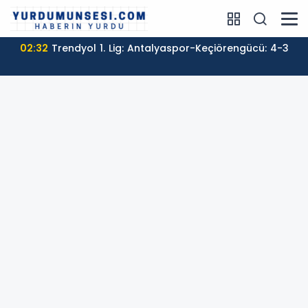
02:32
Trendyol 1. Lig: Antalyaspor-Keçiörengücü: 4-3