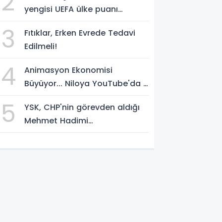
2
yengisi UEFA ülke puanı
yükseltti!
3
Fıtıklar, Erken Evrede Tedavi
Edilmeli!
4
Animasyon Ekonomisi
Büyüyor... Niloya YouTube'da 7
Milyar Görüntülenmeye Ulaştı
5
YSK, CHP'nin görevden aldığı
Mehmet Hadimi
Yakupoğlu'nu, 'YENİ Parti'
temsilcisi olarak atadı!