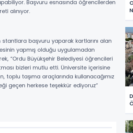
yapabiliyor. Başvuru esnasında öğrencilerden
O
N
eti alınıyor.
n stantlara başvuru yaparak kartlarını alan
iyesinin yapmış olduğu uygulamadan
ek, “Ordu Büyükşehir Belediyesi öğrencileri
sı bizleri mutlu etti. Üniversite içerisine
n, toplu taşıma araçlarında kullanacağımız
meği geçen herkese teşekkür ediyoruz”
D
Ö