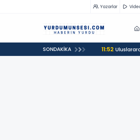
Yazarlar
Vide
11:52
SONDAKİKA
ükseldi
Uluslarara