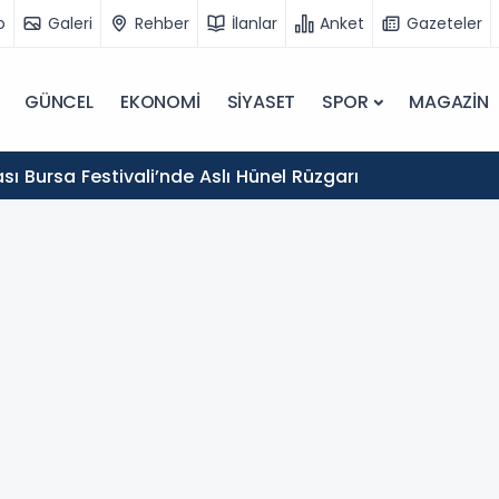
o
Galeri
Rehber
İlanlar
Anket
Gazeteler
GÜNCEL
EKONOMİ
SİYASET
SPOR
MAGAZİN
sı Bursa Festivali’nde Aslı Hünel Rüzgarı