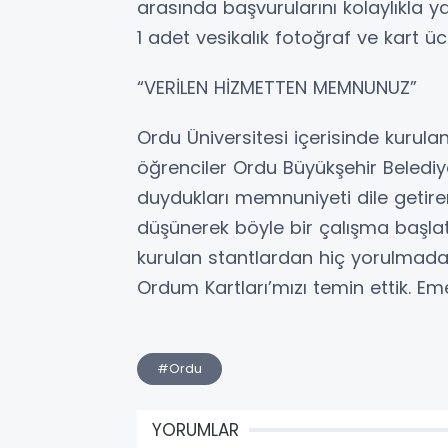
arasında başvurularını kolaylıkla 
1 adet vesikalık fotoğraf ve kart ücr
“VERİLEN HİZMETTEN MEMNUNUZ”
Ordu Üniversitesi içerisinde kurula
öğrenciler Ordu Büyükşehir Beled
duydukları memnuniyeti dile getirer
düşünerek böyle bir çalışma başlatma
kurulan stantlardan hiç yorulmada
Ordum Kartları’mızı temin ettik. E
#Ordu
YORUMLAR