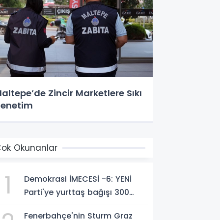
altepe’de Zincir Marketlere Sıkı
enetim
ok Okunanlar
1
Demokrasi İMECESİ -6: YENİ
Parti'ye yurttaş bağışı 300
milyon liraya yaklaştı!
Fenerbahçe'nin Sturm Graz