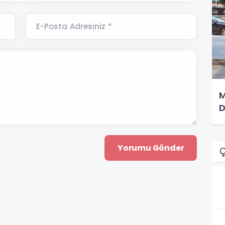
E-Posta Adresiniz *
M
D
Ç