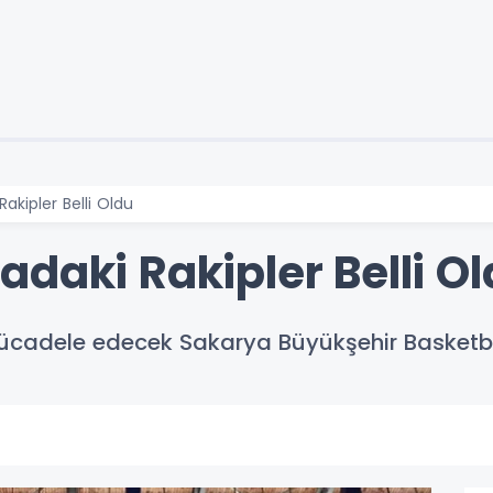
akipler Belli Oldu
daki Rakipler Belli O
ücadele edecek Sakarya Büyükşehir Basketbol 