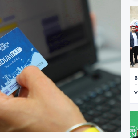
B
T
Y