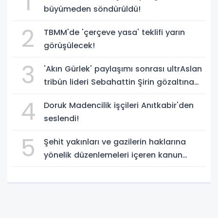
1
büyümeden söndürüldü!
2
TBMM'de 'çerçeve yasa' teklifi yarın
görüşülecek!
3
'Akın Gürlek' paylaşımı sonrası ultrAslan
tribün lideri Sebahattin Şirin gözaltına
alındı!
4
Doruk Madencilik işçileri Anıtkabir'den
seslendi!
5
Şehit yakınları ve gazilerin haklarına
yönelik düzenlemeleri içeren kanun
teklifi, yasalaştı!