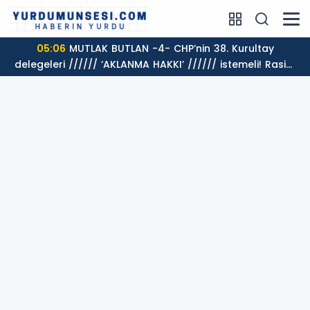
05:06
MUTLAK BUTLAN -4- CHP’nin 38. Kurultay
delegeleri ////// ‘AKLANMA HAKKI’ ////// istemeli! Rasim
AKKAYA yazdı...