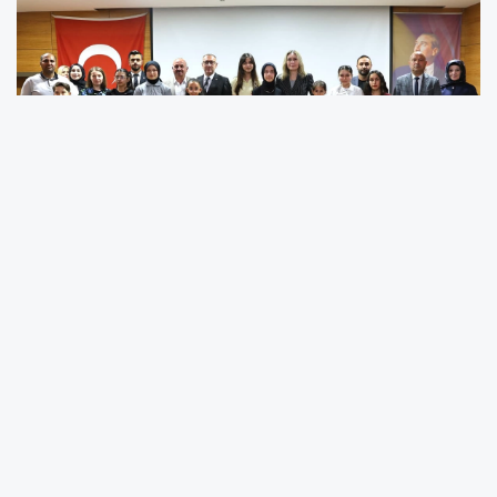
Sakarya'da ilkokul kademesinde “İyi insan her
zaman iyiliği ve saygıyı seçer”, ortaokul ve lise
kademelerinde ise “Erdemli birey şiddeti değil,
iyiliği seçer” anlayışı doğrultusunda
gerçekleştirilen yarışmada dereceye giren
öğrencilere ödülleri düzenlenen törenle takdim