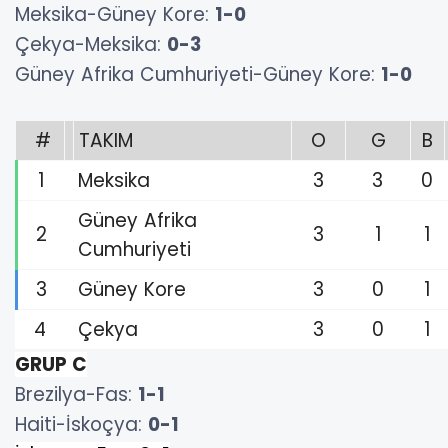
Meksika-Güney Kore:
1-0
Çekya-Meksika:
0-3
Güney Afrika Cumhuriyeti-Güney Kore:
1-0
#
TAKIM
O
G
B
1
Meksika
3
3
0
Güney Afrika
2
3
1
1
Cumhuriyeti
3
Güney Kore
3
0
1
4
Çekya
3
0
1
GRUP C
Brezilya-Fas:
1-1
Haiti-İskoçya:
0-1