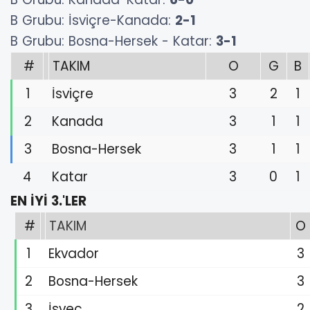
B Grubu: İsviçre-Kanada:
2-1
B Grubu: Bosna-Hersek - Katar:
3-1
#
TAKIM
O
G
B
1
İsviçre
3
2
1
2
Kanada
3
1
1
3
Bosna-Hersek
3
1
1
4
Katar
3
0
1
EN İYİ 3.'LER
#
TAKIM
O
1
Ekvador
3
2
Bosna-Hersek
3
3
İsveç
2