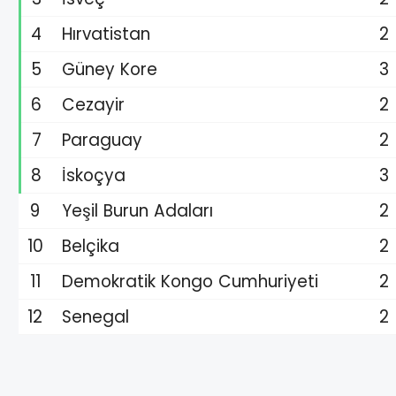
4
Hırvatistan
2
5
Güney Kore
3
6
Cezayir
2
7
Paraguay
2
8
İskoçya
3
9
Yeşil Burun Adaları
2
10
Belçika
2
11
Demokratik Kongo Cumhuriyeti
2
12
Senegal
2