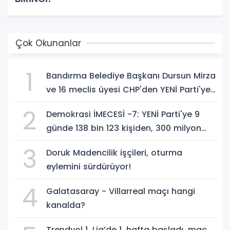
Çok Okunanlar
1
Bandırma Belediye Başkanı Dursun Mirza
ve 16 meclis üyesi CHP'den YENİ Parti'ye
geçti!
2
Demokrasi İMECESİ -7: YENİ Parti'ye 9
günde 138 bin 123 kişiden, 300 milyon
549 bin 594 TL. bağış
3
Doruk Madencilik işçileri, oturma
eylemini sürdürüyor!
4
Galatasaray - Villarreal maçı hangi
kanalda?
Trendyol 1. Lig’de 1. hafta başladı, maç