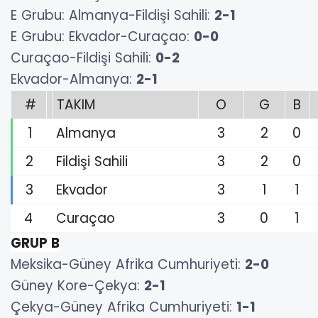
E Grubu: Almanya-Fildişi Sahili:
2-1
E Grubu: Ekvador-Curaçao:
0-0
Curaçao-Fildişi Sahili:
0-2
Ekvador-Almanya:
2-1
#
TAKIM
O
G
B
1
Almanya
3
2
0
2
Fildişi Sahili
3
2
0
3
Ekvador
3
1
1
4
Curaçao
3
0
1
GRUP B
Meksika-Güney Afrika Cumhuriyeti:
2-0
Güney Kore-Çekya:
2-1
Çekya-Güney Afrika Cumhuriyeti:
1-1