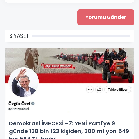
SİYASET
Demokrasi İMECESİ -7: YENİ Parti'ye 9
günde 138 bin 123 kişiden, 300 milyon 549
bin 594 TL. bağış