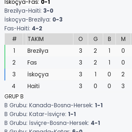
İskoçya-Fas:
0-1
Brezilya-Haiti:
3-0
İskoçya-Brezilya:
0-3
Fas-Haiti:
4-2
#
TAKIM
O
G
B
M
1
Brezilya
3
2
1
0
2
Fas
3
2
1
0
3
İskoçya
3
1
0
2
4
Haiti
3
0
0
3
GRUP B
B Grubu: Kanada-Bosna-Hersek:
1-1
B Grubu: Katar-İsviçre:
1-1
B Grubu: İsviçre-Bosna-Hersek:
4-1
B Grubu: Kanada-Katar:
6-0