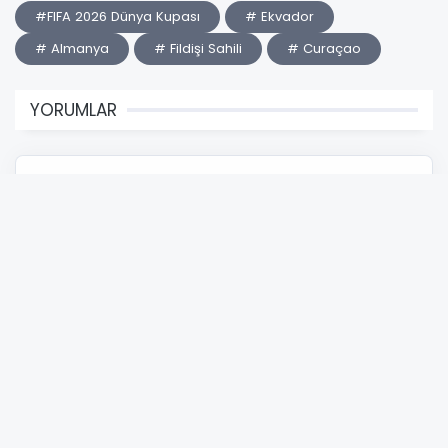
#FIFA 2026 Dünya Kupası
# Ekvador
# Almanya
# Fildişi Sahili
# Curaçao
YORUMLAR
Adınız *
E-Posta Adresiniz *
Yorumunuz *