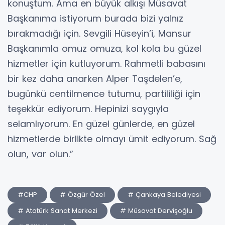
konuştum. Ama en büyük alkışı Müsavat
Başkanıma istiyorum burada bizi yalnız
bırakmadığı için. Sevgili Hüseyin’i, Mansur
Başkanımla omuz omuza, kol kola bu güzel
hizmetler için kutluyorum. Rahmetli babasını
bir kez daha anarken Alper Taşdelen’e,
bugünkü centilmence tutumu, partililiği için
teşekkür ediyorum. Hepinizi saygıyla
selamlıyorum. En güzel günlerde, en güzel
hizmetlerde birlikte olmayı ümit ediyorum. Sağ
olun, var olun.”
#CHP
# Özgür Özel
# Çankaya Belediyesi
# Atatürk Sanat Merkezi
# Müsavat Dervişoğlu