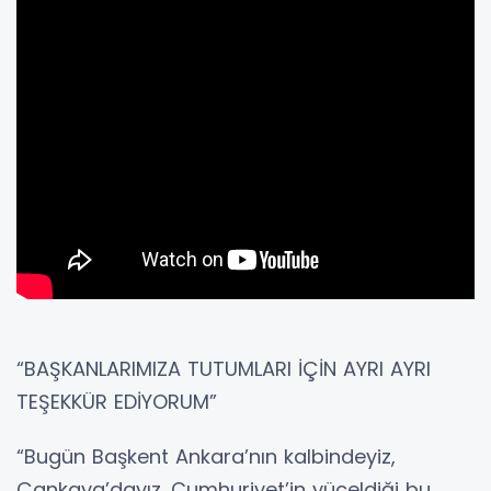
“BAŞKANLARIMIZA TUTUMLARI İÇİN AYRI AYRI
TEŞEKKÜR EDİYORUM”
“Bugün Başkent Ankara’nın kalbindeyiz,
Çankaya’dayız. Cumhuriyet’in yüceldiği bu