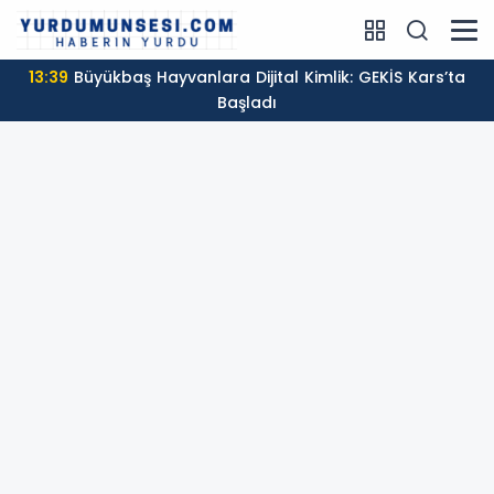
12:31
Antalya’dan Yangınzedelere Destek: Çiftçilere
Sera Naylonu Yardımı