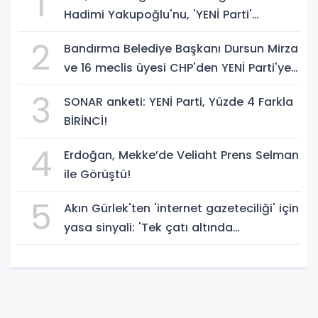
1
Hadimi Yakupoğlu'nu, 'YENİ Parti'
temsilcisi olarak atadı!
2
Bandırma Belediye Başkanı Dursun Mirza
ve 16 meclis üyesi CHP'den YENİ Parti'ye
geçti!
3
SONAR anketi: YENİ Parti, Yüzde 4 Farkla
BİRİNCİ!
4
Erdoğan, Mekke’de Veliaht Prens Selman
ile Görüştü!
5
Akın Gürlek'ten 'internet gazeteciliği' için
yasa sinyali: 'Tek çatı altında
toplanmalı' dedi!