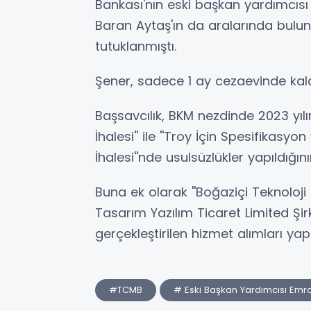
Bankası'nın eski başkan yardımcıs
Baran Aytaş'ın da aralarında bulun
tutuklanmıştı.
Şener, sadece 1 ay cezaevinde kald
Başsavcılık, BKM nezdinde 2023 yılınd
İhalesi'' ile ''Troy İçin Spesifikasy
İhalesi''nde usulsüzlükler yapıldığın
Buna ek olarak ''Boğaziçi Teknoloji 
Tasarım Yazılım Ticaret Limited Şi
gerçekleştirilen hizmet alımları yapıl
#TCMB
# Eski Başkan Yardımcısı Emr