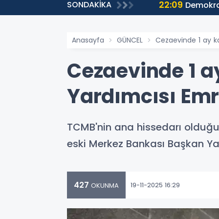
22:09
SONDAKİKA
yendi!
Demokras
Anasayfa
GÜNCEL
Cezaevinde 1 ay ka
Cezaevinde 1 a
Yardımcısı Emr
TCMB'nin ana hissedarı olduğu
eski Merkez Bankası Başkan Yar
427
19-11-2025 16:29
OKUNMA