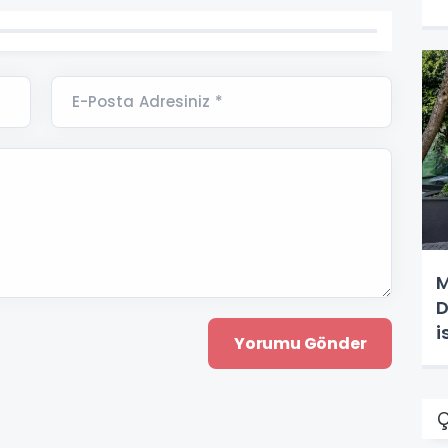
E-Posta Adresiniz *
M
D
i
Ç