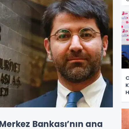
C
K
H
Merkez Bankası’nın ana