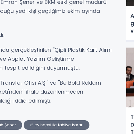
ı Emrah Şener ve BKM eski genel müdürü
duğu yedi kişi geçtiğimiz ekim ayında
A
g
v
ı.
a gerçekleştirilen ''Çipli Plastik Kart Alımı
on ve Applet Yazılım Geliştirme
ın tespit edildiğini duyurmuştu.
Transfer Ofisi A.Ş.'' ve ''Be Bold Reklam
rketi'nden'' ihale düzenlenmeden
dığı iddia edilmişti.
T
D
ah Şener
# ev hapsi ile tahliye kararı