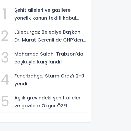
1
Şehit aileleri ve gazilere
yönelik kanun teklifi kabul
edildi
2
Lüleburgaz Belediye Başkanı
Dr. Murat Gerenli de CHP'den
istifa etti
3
Mohamed Salah, Trabzon'da
coşkuyla karşılandı!
4
Fenerbahçe, Sturm Graz’ı 2-0
yendi!
5
Açlık grevindeki şehit aileleri
ve gazilere Özgür ÖZEL:
'Hakkınız verilene kadar
yanınızdayız'