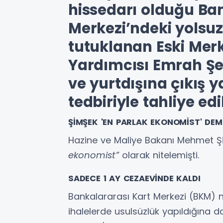
hissedarı olduğu Ba
Merkezi’ndeki yolsu
tutuklanan Eski Mer
Yardımcısı Emrah Ş
ve yurtdışına çıkış y
tedbiriyle tahliye edil
ŞİMŞEK 'EN PARLAK EKONOMİST' DEM
Hazine ve Maliye Bakanı Mehmet Ş
ekonomist”
olarak nitelemişti.
SADECE 1 AY CEZAEVİNDE KALDI
Bankalararası Kart Merkezi (BKM) n
ihalelerde usulsüzlük yapıldığına da