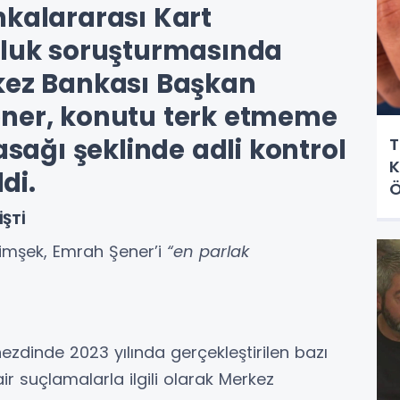
nkalararası Kart
zluk soruşturmasında
kez Bankası Başkan
ener, konutu terk etmeme
asağı şeklinde adli kontrol
T
K
di.
Ö
İŞTİ
imşek, Emrah Şener’i
“en parlak
ezdinde 2023 yılında gerçekleştirilen bazı
ir suçlamalarla ilgili olarak Merkez