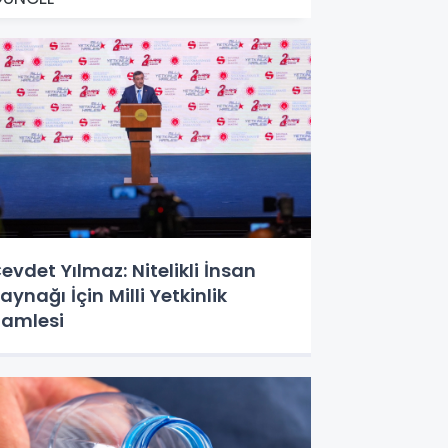
evdet Yılmaz: Nitelikli İnsan
aynağı İçin Milli Yetkinlik
amlesi