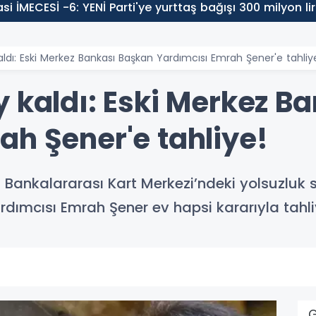
i İMECESİ -6: YENİ Parti'ye yurttaş bağışı 300 milyon li
ldı: Eski Merkez Bankası Başkan Yardımcısı Emrah Şener'e tahliy
y kaldı: Eski Merkez B
ah Şener'e tahliye!
 Bankalararası Kart Merkezi’ndeki yolsuzluk
dımcısı Emrah Şener ev hapsi kararıyla tahliy