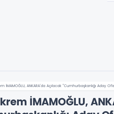
rem İMAMOĞLU, ANKARA'da Açılacak "Cumhurbaşkanlığı Aday Ofisi
e Ekrem İMAMOĞLU, AN