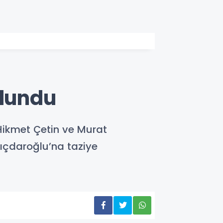
ulundu
Hikmet Çetin ve Murat
lıçdaroğlu’na taziye