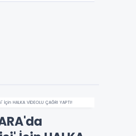
temsilcisi olarak atadı!
' İçin HALKA VİDEOLU ÇAĞRI YAPTI!
KARA'da