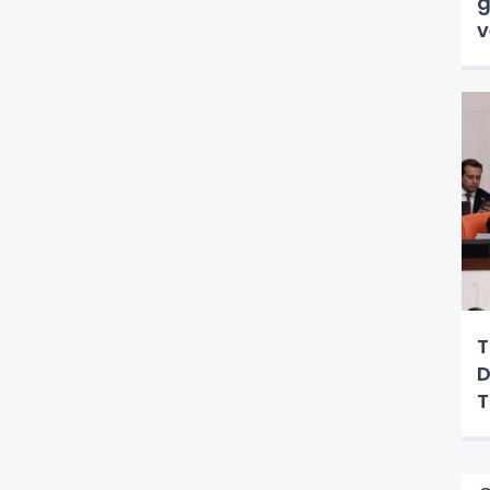
g
v
T
D