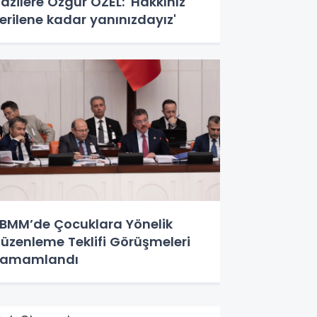
azilere Özgür ÖZEL: 'Hakkınız
erilene kadar yanınızdayız'
BMM’de Çocuklara Yönelik
üzenleme Teklifi Görüşmeleri
Tamamlandı