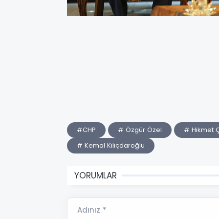
#CHP
# Özgür Özel
# Hikmet Ç
# Kemal Kılıçdaroğlu
YORUMLAR
Adınız *