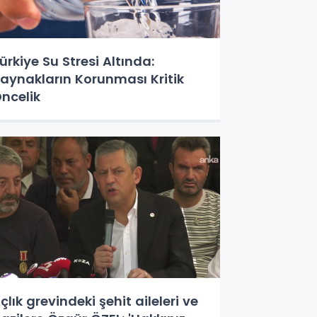
ürkiye Su Stresi Altında:
aynakların Korunması Kritik
ncelik
çlık grevindeki şehit aileleri ve