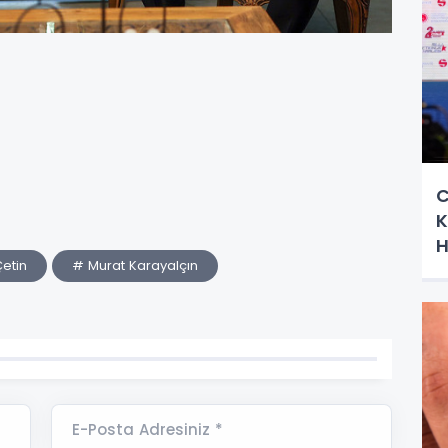
C
K
H
etin
# Murat Karayalçın
E-Posta Adresiniz *