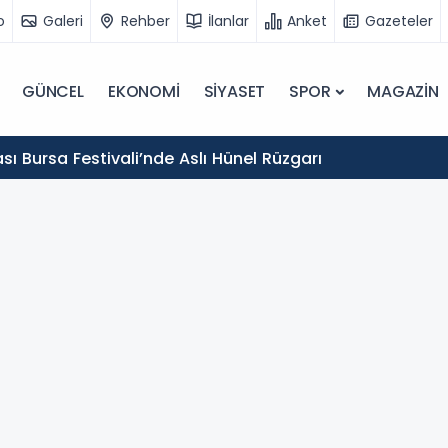
o
Galeri
Rehber
İlanlar
Anket
Gazeteler
GÜNCEL
EKONOMİ
SİYASET
SPOR
MAGAZİN
sı Bursa Festivali’nde Aslı Hünel Rüzgarı