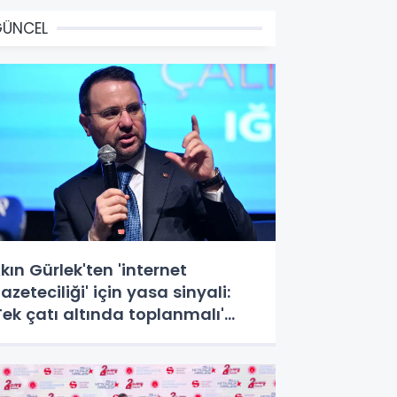
GÜNCEL
kın Gürlek'ten 'internet
azeteciliği' için yasa sinyali:
Tek çatı altında toplanmalı'
edi: