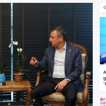
A
g
'
d