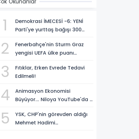
ok Okunanlar
1
Demokrasi İMECESİ -6: YENİ
Parti'ye yurttaş bağışı 300
milyon liraya yaklaştı!
2
Fenerbahçe'nin Sturm Graz
yengisi UEFA ülke puanı
yükseltti!
3
Fıtıklar, Erken Evrede Tedavi
Edilmeli!
4
Animasyon Ekonomisi
Büyüyor... Niloya YouTube'da 7
Milyar Görüntülenmeye Ulaştı
5
YSK, CHP'nin görevden aldığı
Mehmet Hadimi
Yakupoğlu'nu, 'YENİ Parti'