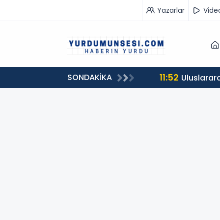
Yazarlar
Vide
11:52
SONDAKİKA
ükseldi
Uluslarara