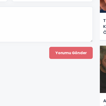
T
K
Ö
A