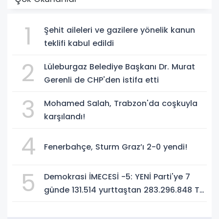
1
Şehit aileleri ve gazilere yönelik kanun
teklifi kabul edildi
2
Lüleburgaz Belediye Başkanı Dr. Murat
Gerenli de CHP'den istifa etti
3
Mohamed Salah, Trabzon'da coşkuyla
karşılandı!
4
Fenerbahçe, Sturm Graz’ı 2-0 yendi!
5
Demokrasi İMECESİ -5: YENİ Parti'ye 7
günde 131.514 yurttaştan 283.296.848 TL
bağış!