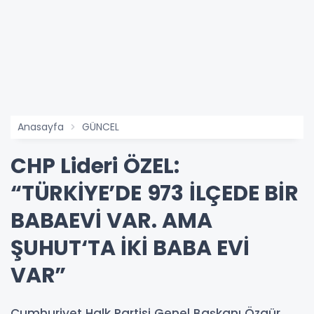
Anasayfa
GÜNCEL
CHP Lideri ÖZEL:
“TÜRKİYE’DE 973 İLÇEDE BİR
BABAEVİ VAR. AMA
ŞUHUT‘TA İKİ BABA EVİ
VAR”
Cumhuriyet Halk Partisi Genel Başkanı Özgür