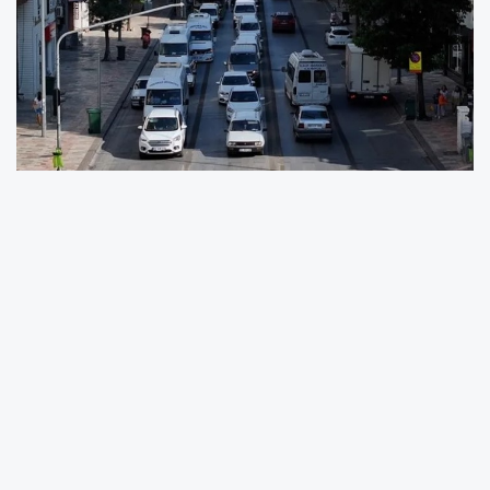
27 Ağustos Çarşamba gününden itibaren
cadde boyunca belirlenen şeritler, 06.00 –
20.00 saatleri arasında yalnızca toplu taşıma
araçlarının kullanımına açık olacak. Aynı
zamanda vatandaşların otobüs kullanımını
teşvik edecek “Park Et Devam Et Projesi” de
başlıyor.
ŞEHİR İÇİ TRAFİKTE YENİ DÖNEM BAŞLIYOR