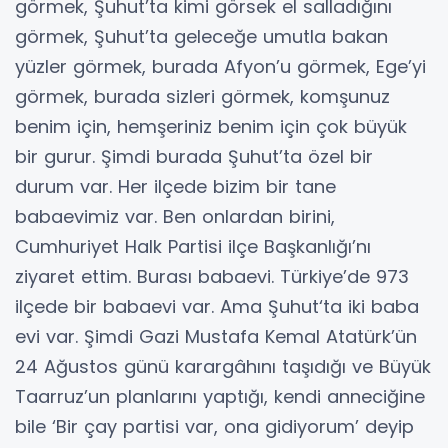
görmek, Şuhut’ta kimi görsek el salladığını
görmek, Şuhut’ta geleceğe umutla bakan
yüzler görmek, burada Afyon’u görmek, Ege’yi
görmek, burada sizleri görmek, komşunuz
benim için, hemşeriniz benim için çok büyük
bir gurur. Şimdi burada Şuhut’ta özel bir
durum var. Her ilçede bizim bir tane
babaevimiz var. Ben onlardan birini,
Cumhuriyet Halk Partisi ilçe Başkanlığı’nı
ziyaret ettim. Burası babaevi. Türkiye’de 973
ilçede bir babaevi var. Ama Şuhut‘ta iki baba
evi var. Şimdi Gazi Mustafa Kemal Atatürk’ün
24 Ağustos günü karargâhını taşıdığı ve Büyük
Taarruz’un planlarını yaptığı, kendi anneciğine
bile ‘Bir çay partisi var, ona gidiyorum’ deyip