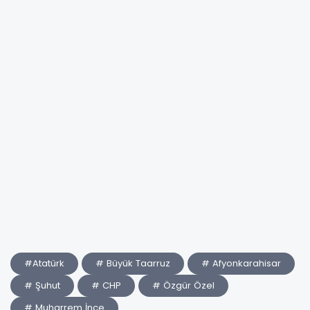
#Atatürk
# Büyük Taarruz
# Afyonkarahisar
# Şuhut
# CHP
# Özgür Özel
# Muharrem İnce