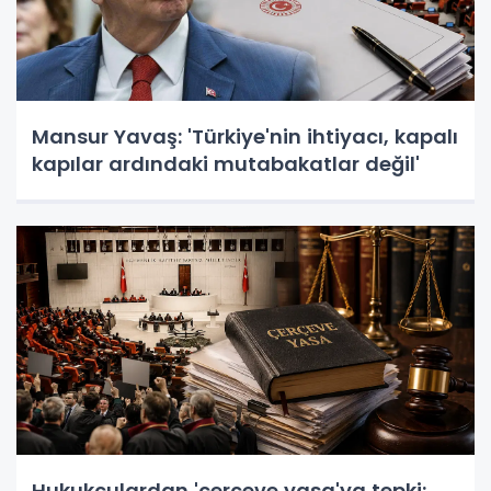
Mansur Yavaş: 'Türkiye'nin ihtiyacı, kapalı
kapılar ardındaki mutabakatlar değil'
Hukukçulardan 'çerçeve yasa'ya tepki: