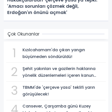
'Amacı sorunları çözmek değil,
Erdoğan'ın önünü açmak'
Çok Okunanlar
1
Kızılcahamam'da çıkan yangın
büyümeden söndürüldü!
2
Şehit yakınları ve gazilerin haklarına
yönelik düzenlemeleri içeren kanun
teklifi, yasalaştı!
3
TBMM'de 'çerçeve yasa' teklifi yarın
görüşülecek!
4
Cansever, Çarşamba günü Kuzey