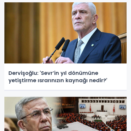
Dervişoğlu: 'Sevr’in yıl dönümüne
yetiştirme ısrarınızın kaynağı nedir?'