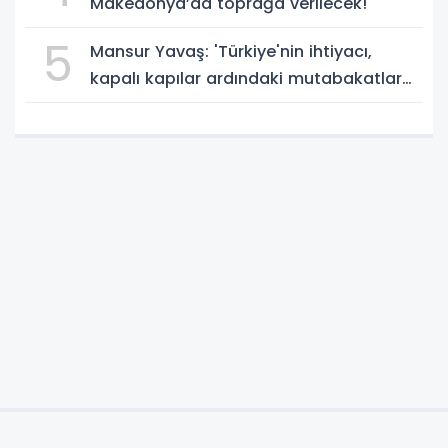
Makedonya’da toprağa verilecek!
5
Mansur Yavaş: 'Türkiye'nin ihtiyacı,
kapalı kapılar ardındaki mutabakatlar
değil'