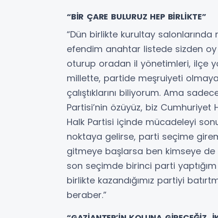
“BİR ÇARE BULURUZ HEP BİRLİKTE”
“Dün birlikte kurultay salonlarınd
efendim anahtar listede sizden oy 
oturup oradan il yönetimleri, ilçe y
millette, partide meşruiyeti olm
çalıştıklarını biliyorum. Ama sade
Partisi’nin özüyüz, biz Cumhuriyet H
Halk Partisi içinde mücadeleyi sonun
noktaya gelirse, parti seçime gire
gitmeye başlarsa ben kimseye de G
son seçimde birinci parti yaptığım 
birlikte kazandığımız partiyi batı
beraber.”
“GAZİANTEP’İN KOLUNA GİRECEĞİZ, 