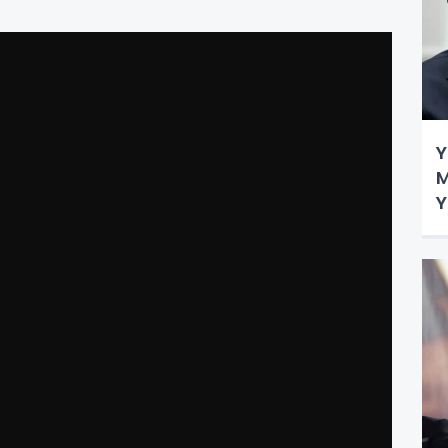
Y
M
Y
t