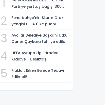
1
Demokrasi İMECESİ -6: YENİ
Parti'ye yurttaş bağışı 300
milyon liraya yaklaştı!
2
Fenerbahçe'nin Sturm Graz
yengisi UEFA ülke puanı
yükseltti!
3
Avcılar Belediye Başkanı Utku
Caner Çaykara tahliye edildi!
4
UEFA Avrupa Ligi: Hradec
Kralove - Beşiktaş
5
Fıtıklar, Erken Evrede Tedavi
Edilmeli!