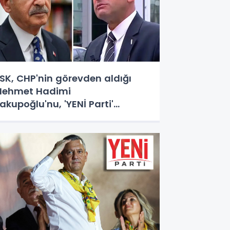
SK, CHP'nin görevden aldığı
ehmet Hadimi
akupoğlu'nu, 'YENİ Parti'
emsilcisi olarak atadı!