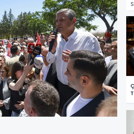
S
Ç
T