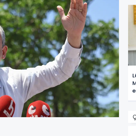
L
M
e
Ç