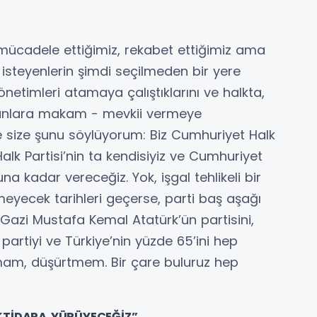
a mücadele ettiğimiz, rekabet ettiğimiz ama
isteyenlerin şimdi seçilmeden bir yere
önetimleri atamaya çalıştıklarını ve halkta,
ayanlara makam - mevkii vermeye
ce size şunu söylüyorum: Biz Cumhuriyet Halk
alk Partisi’nin ta kendisiyiz ve Cumhuriyet
a kadar vereceğiz. Yok, işgal tehlikeli bir
meyecek tarihleri geçerse, parti baş aşağı
azi Mustafa Kemal Atatürk’ün partisini,
partiyi ve Türkiye’nin yüzde 65’ini hep
rtmam, düşürtmem. Bir çare buluruz hep
İKTİDARA YÜRÜYECEĞİZ”