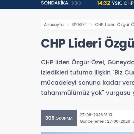
14:32
SONDAKİKA
YSK, CHP'
Anasayfa
SİYASET
CHP Lideri Özgür 
CHP Lideri Özgü
CHP lideri Özgür Özel, Güneydoğ
izledikleri tutuma ilişkin "Biz 
mücadeleyi sonuna kadar verece
tahammülümüz yok" vurgusu ya
27-06-2026 16:13
306
OKUNMA
Güncelleme : 27-06-2026 1