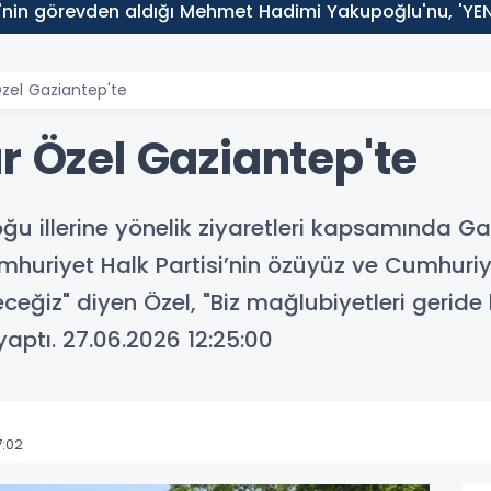
nin görevden aldığı Mehmet Hadimi Yakupoğlu'nu, 'YENİ 
Özel Gaziantep'te
r Özel Gaziantep'te
u illerine yönelik ziyaretleri kapsamında Gaz
Cumhuriyet Halk Partisi’nin özüyüz ve Cumhuriy
ğiz" diyen Özel, "Biz mağlubiyetleri geride
ptı. 27.06.2026 12:25:00
7:02