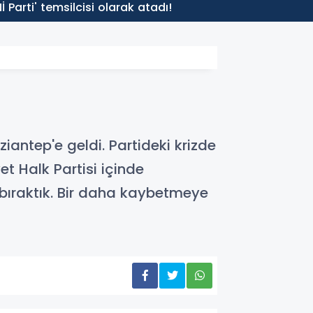
13:32
Parti' temsilcisi olarak atadı!
Erdoğa
iantep'e geldi. Partideki krizde
et Halk Partisi içinde
 bıraktık. Bir daha kaybetmeye