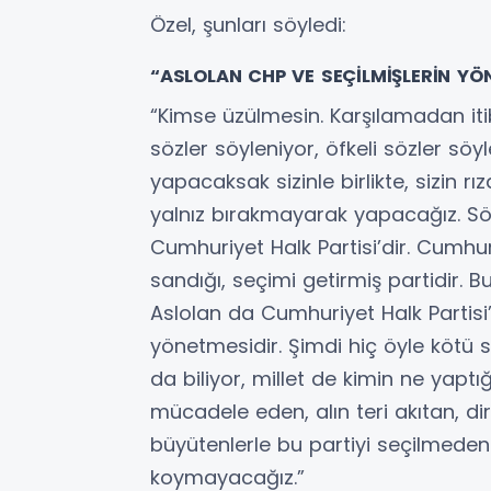
Özel, şunları söyledi:
“ASLOLAN CHP VE SEÇİLMİŞLERİN YÖN
“Kimse üzülmesin. Karşılamadan iti
sözler söyleniyor, öfkeli sözler sö
yapacaksak sizinle birlikte, sizin rı
yalnız bırakmayarak yapacağız. Söz
Cumhuriyet Halk Partisi’dir. Cumhur
sandığı, seçimi getirmiş partidir. B
Aslolan da Cumhuriyet Halk Partisi’n
yönetmesidir. Şimdi hiç öyle kötü s
da biliyor, millet de kimin ne yaptığ
mücadele eden, alın teri akıtan, di
büyütenlerle bu partiyi seçilmede
koymayacağız.”