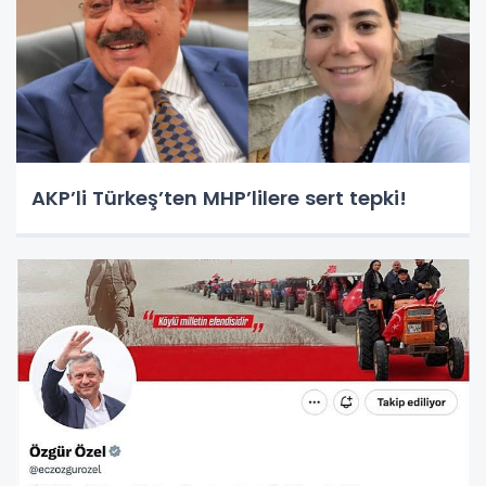
AKP’li Türkeş’ten MHP’lilere sert tepki!