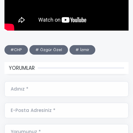
#CHP
# Özgür Özel
# İzmir
YORUMLAR
Adınız *
E-Posta Adresiniz *
Yorumunuz *