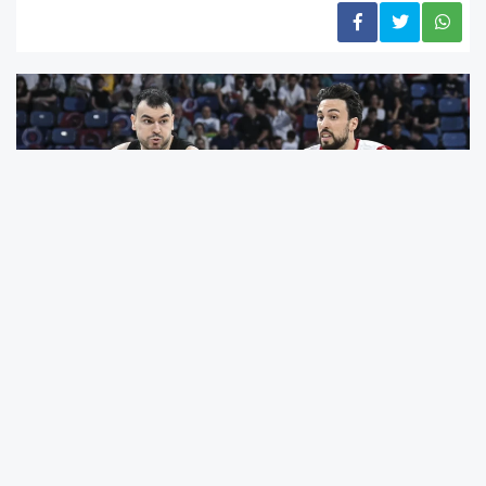
#Basketbol Süper Ligi
# yarı final serisi