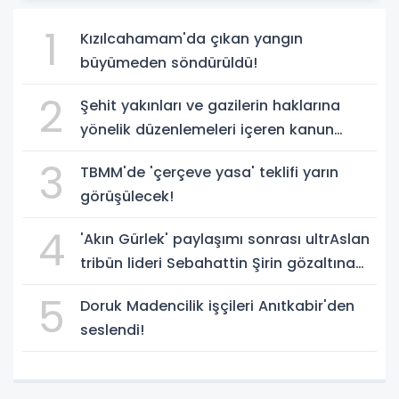
1
Kızılcahamam'da çıkan yangın
büyümeden söndürüldü!
2
Şehit yakınları ve gazilerin haklarına
yönelik düzenlemeleri içeren kanun
teklifi, yasalaştı!
3
TBMM'de 'çerçeve yasa' teklifi yarın
görüşülecek!
4
'Akın Gürlek' paylaşımı sonrası ultrAslan
tribün lideri Sebahattin Şirin gözaltına
alındı!
5
Doruk Madencilik işçileri Anıtkabir'den
seslendi!