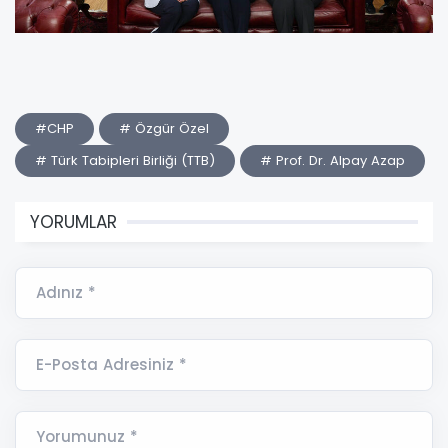
#CHP
# Özgür Özel
# Türk Tabipleri Birliği (TTB)
# Prof. Dr. Alpay Azap
YORUMLAR
Adınız *
E-Posta Adresiniz *
Yorumunuz *