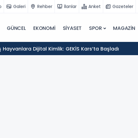
o
Galeri
Rehber
İlanlar
Anket
Gazeteler
GÜNCEL
EKONOMİ
SİYASET
SPOR
MAGAZİN
Hayvanlara Dijital Kimlik: GEKİS Kars’ta Başladı