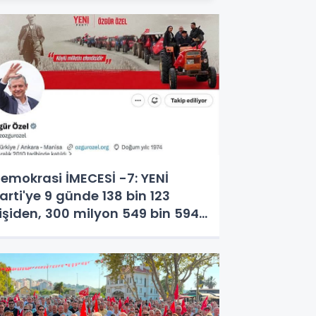
emokrasi İMECESİ -7: YENİ
arti'ye 9 günde 138 bin 123
işiden, 300 milyon 549 bin 594
L. bağış