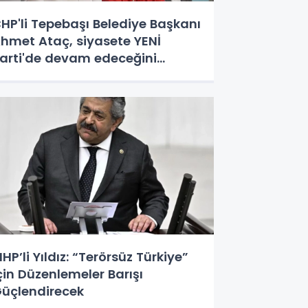
HP'li Tepebaşı Belediye Başkanı
hmet Ataç, siyasete YENİ
arti'de devam edeceğini
çıkladı
HP’li Yıldız: “Terörsüz Türkiye”
çin Düzenlemeler Barışı
üçlendirecek