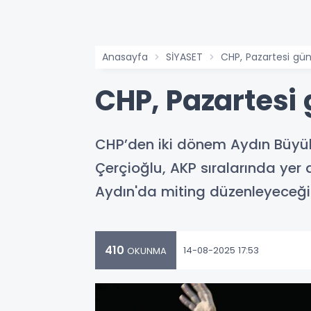
Anasayfa
SİYASET
CHP, Pazartesi gü
CHP, Pazartesi
CHP’den iki dönem Aydın Büyükş
Çerçioğlu, AKP sıralarında yer 
Aydın'da miting düzenleyeceği 
410
14-08-2025 17:53
OKUNMA