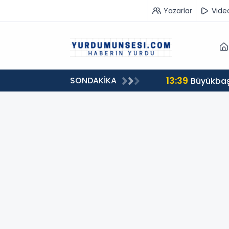
Yazarlar
Vide
13:39
SONDAKİKA
00 milyon 549 bin 594 TL. bağış
Büyükbaş 