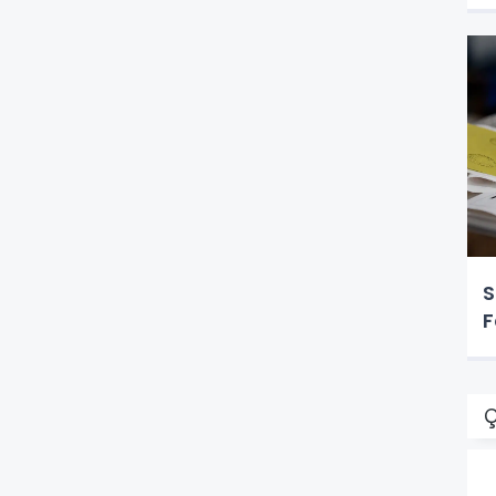
S
F
Ç