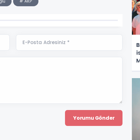
ğlu
# AKP
E-Posta Adresiniz *
B
i
M
P