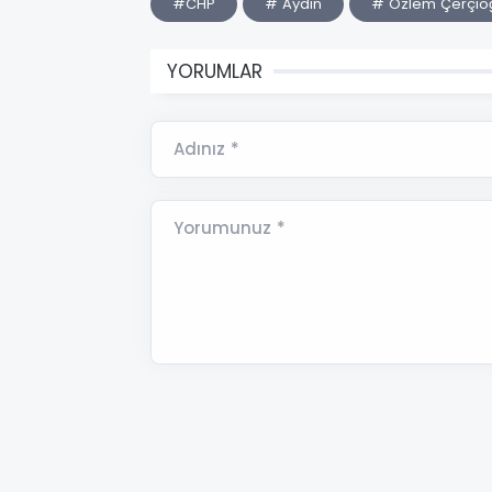
#CHP
# Aydın
# Özlem Çerçio
YORUMLAR
Adınız *
Yorumunuz *