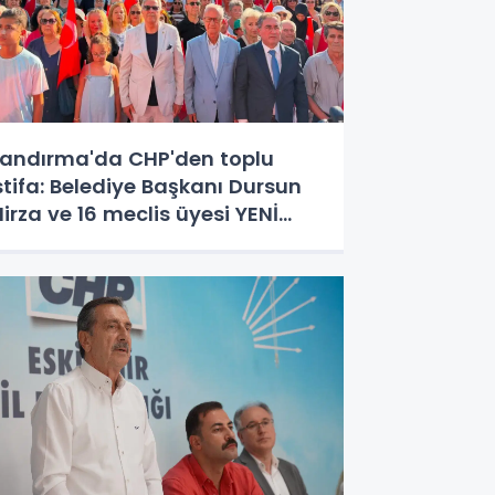
andırma'da CHP'den toplu
stifa: Belediye Başkanı Dursun
irza ve 16 meclis üyesi YENİ
arti'ye katıldı