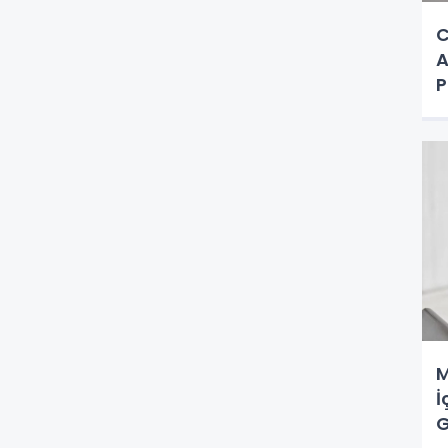
C
A
P
a
M
İ
G