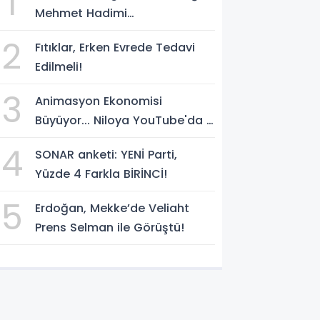
1
Mehmet Hadimi
Yakupoğlu'nu, 'YENİ Parti'
2
Fıtıklar, Erken Evrede Tedavi
temsilcisi olarak atadı!
Edilmeli!
3
Animasyon Ekonomisi
Büyüyor... Niloya YouTube'da 7
Milyar Görüntülenmeye Ulaştı
4
SONAR anketi: YENİ Parti,
Yüzde 4 Farkla BİRİNCİ!
5
Erdoğan, Mekke’de Veliaht
Prens Selman ile Görüştü!