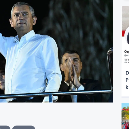
D
P
k
T